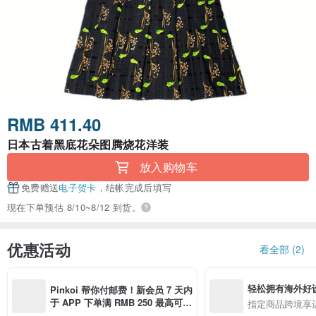
RMB 411.40
日本古着黑底花朵图腾烧花洋装
放入购物车
免费赠送
电子贺卡
，结帐完成后填写
现在下单预估 8/10~8/12 到货。
优惠活动
看全部 (2)
轻松拥有海外好
Pinkoi 帮你付邮费！新会员 7 天内
于 APP 下单满 RMB 250 最高可折
指定商品跨境享
邮费 RMB 40