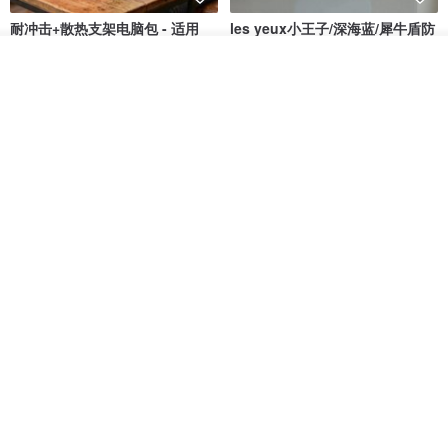
耐冲击+散热支架电脑包 - 适用
les yeux小王子/深海蓝/犀牛盾防
13~16吋M1-5 MacBook/轻薄笔
摔iPhone手机壳
电
放入购物车
COZI 品牌旗舰馆
no reason
加入收藏
了解品牌
RMB 631.80
RMB 244.90
8 折
everything connects 防泼水帽
三丽鸥 iPhone 全系列 防摔合金
框隐形立架手机壳 - 人鱼汉顿
no reason
apbs 雅品仕 | 水晶彩钻手机壳
RMB 232.70
RMB 270.32
RMB 337.90