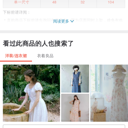
单一尺寸
48
32
104
下标前请详阅：
＊直购商品下标前请先询问有无库存，因为店面同时上架，难免有临
阅读更多
时未下架的情况，敬请见谅！
看过此商品的人也搜索了
＊本店贩售古着商品，乃具年代历史使用痕迹之商品货物，相关细节
请以图片先行确认，下标前若有任何疑问欢迎私信了解，确认后无法
洋装/连衣裙
衣着良品
因原本已说明之瑕疵因素而退换货
＊商品因电脑或是手机会有些微的色差问题，因色差问题，经双方同
意后仅能以“换货”方式，若对商品较为要求完美，请勿下标喔。