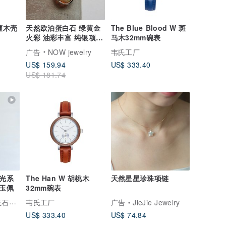
黑檀木壳
天然欧泊蛋白石 绿黄金
The Blue Blood W 斑
火彩 油彩丰富 纯银项链
马木32mm碗表
收藏级轻珠宝
广告
NOW jewelry
韦氏工厂
US$ 159.94
US$ 333.40
US$ 181.74
玉光系
The Han W 胡桃木
天然星星珍珠项链
刻玉佩
32mm碗表
unrise
韦氏工厂
广告
JieJie Jewelry
US$ 333.40
US$ 74.84