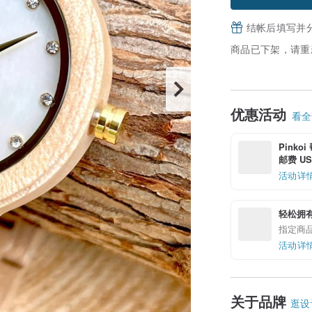
结帐后填写并
商品已下架，请重
优惠活动
看全部
Pinko
邮费 US$
活动详
轻松拥
指定商
活动详
关于品牌
逛设