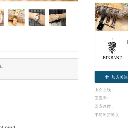
确。
领优惠券
加入关注
上次上线：
回应率：
回应速度：
平均出货速度：
of-pearl,