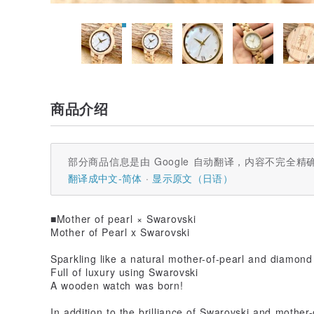
商品介绍
部分商品信息是由 Google 自动翻译，内容不完全精
翻译成中文-简体
显示原文（日语）
■Mother of pearl × Swarovski
Mother of Pearl x Swarovski
Sparkling like a natural mother-of-pearl and diamond
Full of luxury using Swarovski
A wooden watch was born!
In addition to the brilliance of Swarovski and mother-