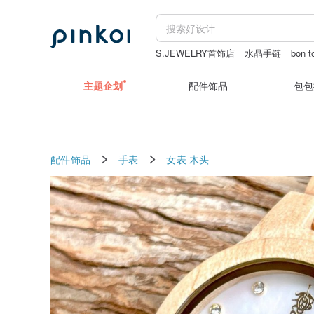
S.JEWELRY首饰店
水晶手链
bon t
绿色枫叶银项链
耳环
古董耳环
主题企划
配件饰品
包包
配件饰品
手表
女表
木头