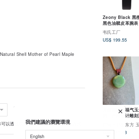
Zeony Black 
黑色油鞣皮革腕表
韦氏工厂
US$ 199.55
tural Shell Mother of Pearl Maple
月圆吉语 - 福气
列 - 台湾设计雕
我們建議的瀏覽環境
你可以透过
联系设计师
讨论合适的运送方式
广告
日出东方 玉石作坊 Oriental S
US$ 347.43