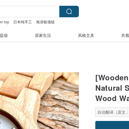
on toy
日本纯手工
海浪银项链
提袋
居家生活
风格文具
衣
[Wooden
Natural 
Wood Wa
自动翻译（原文