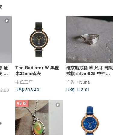
荐
套 证
The Radiator W 黑檀
维京船戒指 M 尺寸 纯银
木32mm碗表
戒指 silver925 中性款
礼物 戒指・指轮 银饰
韦氏工厂
广告
Nuna
赠礼
US$ 333.40
US$ 113.01
2.23
88 折