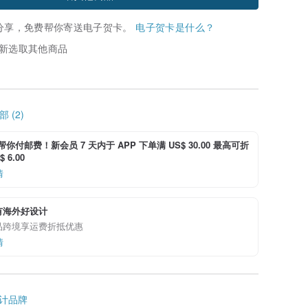
分享，免费帮你寄送电子贺卡。
电子贺卡是什么？
新选取其他商品
 (2)
i 帮你付邮费！新会员 7 天内于 APP 下单满 US$ 30.00 最高可折
 6.00
情
有海外好设计
品跨境享运费折抵优惠
情
计品牌