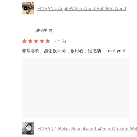
EINBAND AppleWatch Wood Belt Mix Wood
gaoyang
7 年前
非常喜欢。感谢设计师，很用心，很感动！Love you!
EINBAND Reise Sandalwood 40mm Wooden Wa