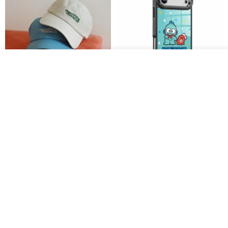
看其他商品
了解品牌
everything connects 防泼水帽
三丽鸥 iPhone 全系列 防摔合金
框隐形立架手机壳 - 人鱼汉顿
no reason
apbs 雅品仕 | 水晶彩钻手机壳
RMB 232.70
RMB 270.32
RMB 337.90