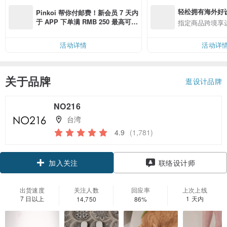
轻松拥有海外好
Pinkoi 帮你付邮费！新会员 7 天内
于 APP 下单满 RMB 250 最高可折
指定商品跨境享
邮费 RMB 40
活动详情
活动详
关于品牌
逛设计品牌
NO216
台湾
4.9
(1,781)
领优惠券
加入关注
联络设计师
出货速度
关注人数
回应率
上次上线
7 日以上
1 天内
14,750
86%