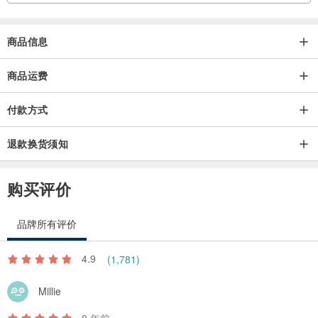
政策
商品信息
◎商品寄出，若尺寸无误和无暇疵皆不能退换。
商品运费
◎鞋子尺寸订购错误或暇疵换货，可接受换尺寸和换新一双，但鞋子
请在3-5天内寄退回来。
付款方式
若鞋子落地穿过，已不能退换，请在室内试穿完确认尺寸，
退款换货须知
卖方收到鞋子发现鞋底已经磨损就无法退换商品，
会联络买方将商品寄退回去(寄回运费由买方自行到付付费)。
购买评价
◎因鞋子属于接单定制化服务，买方若因下单商品收到后款式不喜欢
要求退货或换款，卖方恕不接受退货和换款。
品牌所有评价
4.9
(1,781)
Millie
8 年前