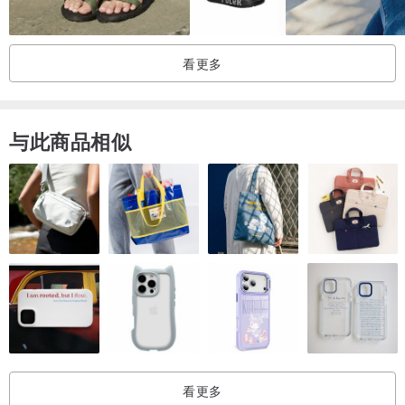
看更多
与此商品相似
----------------------------------------------------------------------------------
【商品售后服务&退换货说明 】◎详细退换货运费可参考设计馆交易
看更多