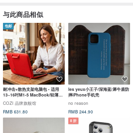
与此商品相似
包邮
耐冲击+散热支架电脑包 - 适用
les yeux小王子/深海蓝/犀牛盾防
13~16吋M1-5 MacBook/轻薄笔
摔iPhone手机壳
电
COZI 品牌旗舰馆
no reason
RMB 631.80
RMB 244.90
8 折