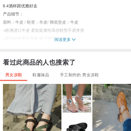
6.4酒杯跟优雅好走
产品细节：
面料：牛皮 / 鞋里：羊皮/ 脚底垫皮：牛皮
○欧洲进口牛皮 柔软延展性高但鞋型不易变形
○猪皮材质柔软亲肤 吸汗透气
阅读更多
跟高：6.4厘米
尺寸：35-39
看过此商品的人也搜索了
鞋底材质：橡胶大底防滑纹理
-------------------------------------------------------------------------------------
男女凉鞋
鞋履袜品
手工制作的 男女凉鞋
-------------