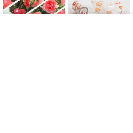
看其他商品
了解品牌
Jardin de France 屏蔽胶带
面包屋日记 Bake Diary | PET胶
带
minuut
Hello Studio 你好工作室
RMB 39.30
RMB 78.40