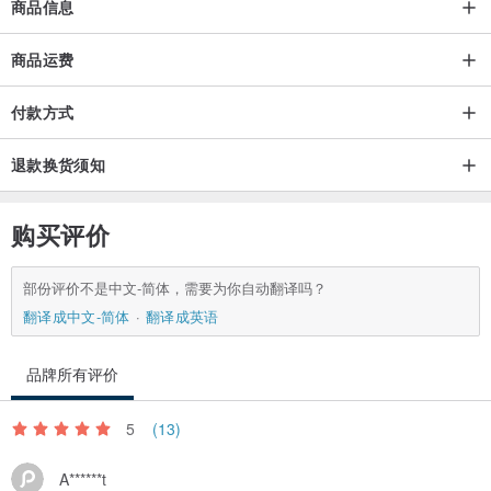
商品信息
手链实体都比想像中来得更细。作品中搭配了天然矿石与纯银素材，
依据不同素材种类、产地、切面、拍摄环境、拍摄器材、屏幕画面表
商品运费
现等，将有不同质感呈现。每份材料都独一无二，会有些许不同，也
有天然石独有的色泽、矿缺、云雾、冰裂纹等，及银饰花纹、外型、
付款方式
衔接处的不一，非可量产的一致性商品，下单前请审慎斟酌。如果你
也偏爱这种独特与不可复制，就不用犹豫，请手刀下单。
退款换货须知
购买评价
◆
保养方式
◇
纯银经常性配戴身体自然的油脂可以让它维持温润的色泽，未穿戴时
部份评价不是中文-简体，需要为你自动翻译吗？
则较快氧化，请以清水冲洗并于干燥后使用饰品密封袋存放。如有略
翻译成中文-简体
翻译成英语
微氧化，可使用拭银布轻轻擦拭（勿压折线材）或以牙膏轻刷洗净，
品牌所有评价
切忌接触温泉（硫）与海水（浓盐）等特殊水质或是会使金属产生变
化的化学用品等；天然石请避免摩擦碰撞。只要好好爱护手链，它就
5
(13)
可以伴你长久。
A******t