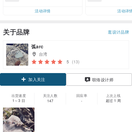
邮费 RMB 40
活动详情
活动详
关于品牌
逛设计品牌
弧arc
台湾
5
(13)
加入关注
联络设计师
出货速度
关注人数
回应率
上次上线
1～3 日
超过 1 周
147
-