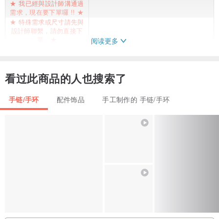
★ 我已經與設計師溝通過
需求，現在要下單囉 !! ★
★ 特殊需求或尺寸請先與
設計師聯繫，請勿直接下
單。★
阅读更多
服貼手圍14.5cm
14.5
服貼手圍14cm
14
看过此商品的人也搜索了
服貼手圍15.5cm
15.5
手链/手环
配件饰品
手工制作的 手链/手环
服貼手圍15cm
15
服貼手圍16.5cm
16.5
服貼手圍16cm
16
◆
作品材质
◇
碧玺，水晶，磷灰石，图画石，红柱石，拉长石，纯银。
细致还是可爱。