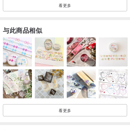
-----
看更多
◆
尺寸挑选
◇
与此商品相似
请使用布尺测量欲穿戴位置的“服贴”手围，或是使用细线材“服贴”圈量
后再以硬尺比对出手围的正确厘米数。因每款手链素材尺寸不同，请
根据“实际手围”选择厘米数，接单制作时我们会预留穿戴空间（切勿
自己加上穿戴空间的长度，以免手链过长导致穿戴时容易受到拉
扯），如有特别喜欢宽松感等需求可以另外留言注记。实际作品会根
据所选择的尺寸稍稍调整素材顺序及搭配，照片中的示范手围为
15cm（服贴手围）。PS. 请特别留意手围的丈量与选择，作品寄出后
如尺寸不符，需另行酌收来回运费与修改费用。如有赠礼需求不方便
丈量手围，请先发消息讨论是否修改为延长链形式。
看更多
◆
商品特性
◇