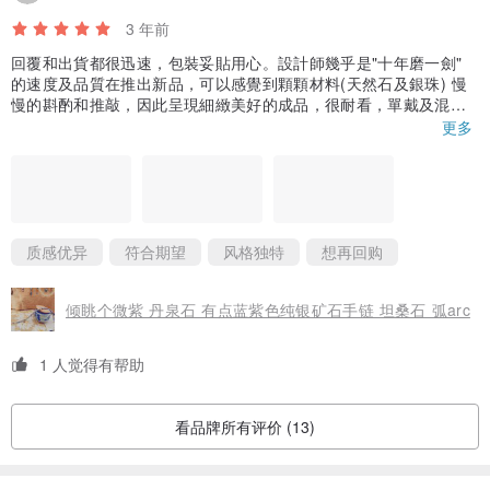
产地/制造方式
3 年前
产地台湾/手工制作
回覆和出貨都很迅速，包裝妥貼用心。設計師幾乎是"十年磨一劍"
的速度及品質在推出新品，可以感覺到顆顆材料(天然石及銀珠) 慢
慢的斟酌和推敲，因此呈現細緻美好的成品，很耐看，單戴及混搭
其他手鍊都好，會繼續關注，也期待新作！
更多
质感优异
符合期望
风格独特
想再回购
倾眺个微紫 丹泉石 有点蓝紫色纯银矿石手链 坦桑石 弧arc
1 人觉得有帮助
看品牌所有评价 (13)