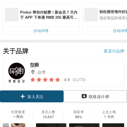
轻松拥有海外好
Pinkoi 帮你付邮费！新会员 7 天内
于 APP 下单满 RMB 250 最高可折
指定商品跨境享
邮费 RMB 40
活动详情
活动详
关于品牌
逛设计品牌
型爵
台湾
4.9
(3,273)
加入关注
联络设计师
出货速度
关注人数
回应率
上次上线
一周内
1 天内
10,657
99%