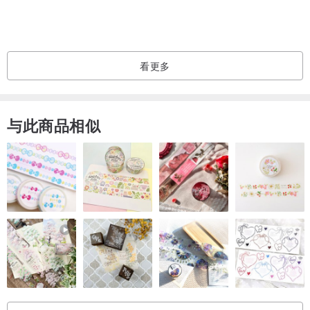
送给喜欢的人 (整颗心都给他啦)
毕业礼物 (换上它就想到你)
日常的小惊喜 (充满小心思一定会让他笑开怀)
看更多
生日礼物 (独一无二的手机壳)
⚈ 注意事项
与此商品相似
◍ 一律无法看稿或修改喔，能接受再下标。
◍ 3人以上或有其他需求请私讯告知，会依困难度进行报价。
◍ 画好的作品会放在网络上，若想要保密请提前告知。
◍ 作品版权为型爵所有，不得翻版或以其他方式作商业用途。
◍ 定制化商品：因客户需求而量身订做，制作后无法再售予他人，故
无法退换货