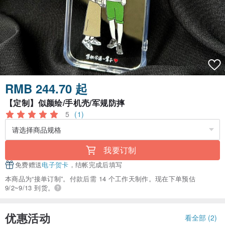
RMB 244.70 起
【定制】似颜绘/手机壳/军规防摔
5
(1)
我要订制
免费赠送
电子贺卡
，结帐完成后填写
本商品为“接单订制”。付款后需 14 个工作天制作。现在下单预估
9/2~9/13 到货。
优惠活动
看全部 (2)