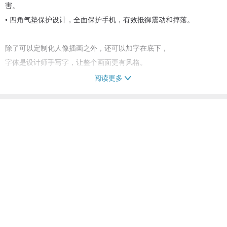
害。
• 四角气垫保护设计，全面保护手机，有效抵御震动和摔落。
除了可以定制化人像插画之外，还可以加字在底下，
字体是设计师手写字，让整个画面更有风格。
阅读更多
⚈ 订做步骤
1. 下标前请先私讯询问手机型号
看过此商品的人也搜索了
2. 手绘风格如图示，请确定风格是否喜欢再下标
3. 私讯发送 [ 1张清晰照片 ]，[ 文字 - 15个字以内 ]
手机壳/手机套
创意科技
提供客制的 手机壳/手机套
4. 文字只要有数字、符号、英文，都会是电脑手写字
5. 下单后会进行绘图，等待 14 个工作天就寄出 (不含假日和例假日)
⚈ 收到商品你可以
送给自己 (全世界只有一个)
送给朋友、闺密、家人 (超有纪念价值)