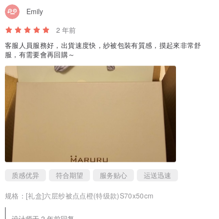
Emily
2 年前
客服人員服務好，出貨速度快，紗被包裝有質感，摸起來非常舒
尺寸 |
服，有需要會再回購～
(S) 约70*50cm (新生儿被)
(M) 约70*100cm(新生儿/小童被/汽座/推车使用)
产地 | 日本制
加购 |
质感优异
符合期望
服务贴心
运送迅速
可加购以下商品，让礼盒看起来更可爱唷！
规格：
[礼盒]六层纱被点点橙(特级款)S70x50cm
‘日本制有机棉毛毛虫手摇铃’
设计师于 2 年前回复