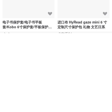
电子书保护套/电子书平板
进口布 HyRead gaze mini 6 寸
套/Kobo 6寸保护套/平板保护套/
定制尺寸保护包 礼物 文艺日系
阅读器套
shalom
虚室手制
我要订制
RMB 100.40
RMB 20.00
加入收藏
了解品牌
刺绣森林 轻便防水 kobo 电子书
电子书保护套/电子书平板
保护套 客制化礼物 平板电脑包
套/Kobo 6 寸保护套/平板保护套/
阅读器套