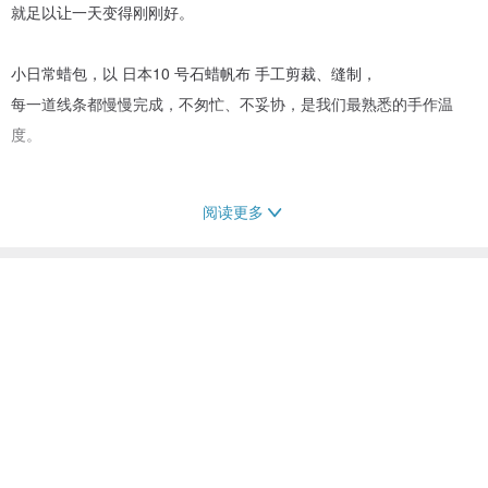
就足以让一天变得刚刚好。
小日常蜡包，以 日本10 号石蜡帆布 手工剪裁、缝制，
每一道线条都慢慢完成，不匆忙、不妥协，是我们最熟悉的手作温
度。
阅读更多
为何喜欢这一款？
✓ 只有 330g 的轻盈重量
散步、接孩子、买点小东西，都轻松无负担。
✓ 刚刚好的容量
可放 手机、长夹、小雨伞、小化妆包，