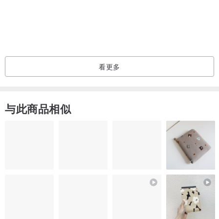
日常外出需要的，都能收进去。
✓ 背带可选：花布款 / 真皮款
一种温柔、一种俐落，
自由搭配你的日常风格。
看更多
✓ 附底板，不再软趴趴
包身自然挺立，放下也依然好看。
与此商品相似
适合这样的你
・喜欢散步、逛超市、接送孩子的小日常。
・外出不爱负担，偏爱一个包就搞定。
・喜欢手作品的质感与耐看度。
・想拥有一个经典、耐用、好搭的帆布包。