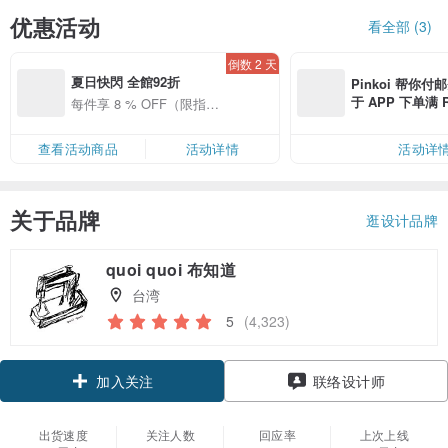
优惠活动
看全部 (3)
倒数 2 天
夏日快閃 全館92折
Pinkoi 帮你付
于 APP 下单满 
每件享 8 % OFF（限指定
邮费 RMB 40
商品）
查看活动商品
活动详情
活动详
关于品牌
逛设计品牌
quoi quoi 布知道
台湾
5
(4,323)
加入关注
联络设计师
出货速度
关注人数
回应率
上次上线