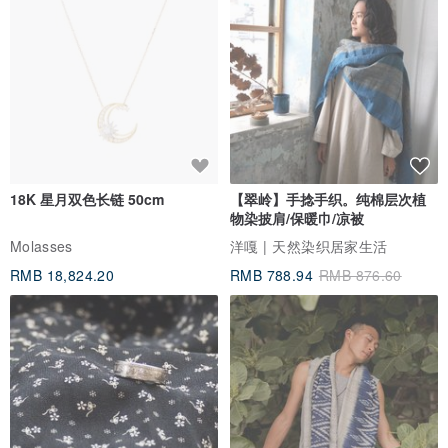
18K 星月双色长链 50cm
【翠岭】手捻手织。纯棉层次植
物染披肩/保暖巾/凉被
Molasses
洋嘎 | 天然染织居家生活
RMB 18,824.20
RMB 788.94
RMB 876.60