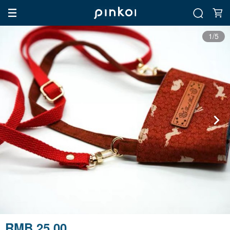
1/5
RMB 25.00