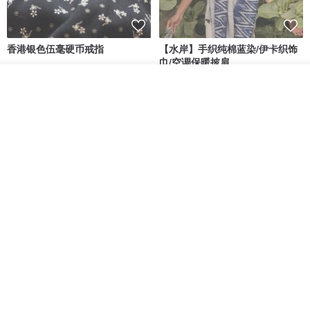
香港银色伍毫硬币戒指
【水岸】手织纯棉蓝染/伊卡织饰
巾/空调保暖披肩
Riley the jewellery
洋嘎 | 天然染织居家生活
我要排队
了解品牌
RMB 396.50
RMB 729.70
木质树脂吊坠 Aurora borealis
特卖品｜麻 wool 混纺 双色长款
Glow in the Dark
草木手染披肩 靛蓝与胭脂红
HirokoJapan Hand dyed textile MOKUSA
WoodmadeWonderwood