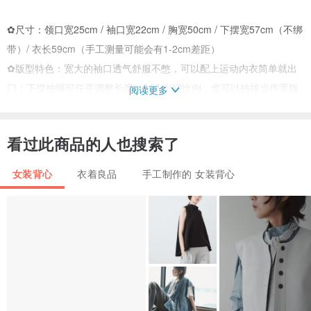
✿尺寸：领口宽25cm / 袖口宽22cm / 胸宽50cm / 下摆宽57cm（不绑
带）/ 衣长59cm（手工测量可能会有1-2cm差距）
✿版型特色：宽大的袖口透气舒服不憋，可以配上运动内衣简单就出
门；下摆抽绳可任意调整长度，制造出好比例，也可以抽掉当作宽版
阅读更多
背心穿着。
✿材质：100％亚麻，穿拍内着黑色，不太会透。
看过此商品的人也搜索了
✿设计版型、选布绢印、裁布车缝，全程手工制作by yinke team。
女装背心
衣着良品
手工制作的 女装背心
穿起来：
157/41，宽松（如图）
160/53，宽松，喜欢抽绳稍微反折五厘米，修饰屁屁
168/58，宽松，喜欢不绑抽绳