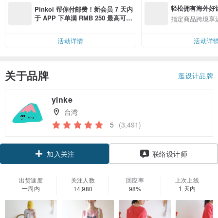
轻松拥有海外好
Pinkoi 帮你付邮费！新会员 7 天内
于 APP 下单满 RMB 250 最高可折
指定商品跨境享
邮费 RMB 40
活动详情
活动详
关于品牌
逛设计品牌
yinke
台湾
5
(3,491)
领优惠券
联络设计师
加入关注
出货速度
关注人数
回应率
上次上线
一周内
1 天内
14,980
98%