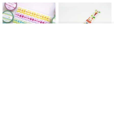
放入购物车
加入收藏
了解品牌
Mongsil Pongsil 缎带纸胶带组
狐吉博物馆 Huchii Museum |
合
PET胶带
Loonyppo studio
Hello Studio 你好工作室
RMB 217.30
RMB 71.10
88 折