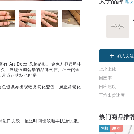
关于品牌
逛设
领优惠券
，富有 Art Deco 风格韵味。金色方框吊坠中
加入关注
上次上线：
有层次，展现低调奢华的品牌气质。细长的金
日常或正式场合配搭
回应率：
回应速度：
金色链条亦出现轻微氧化变色，属正常老化
平均出货速度：
热门商品推
可免缴付进口关税，配送时间也较顺丰快递快捷。
包邮
88 折