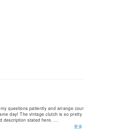
l my questions patiently and arrange cour
ame day! The vintage clutch is so pretty
and description stated here.
更多
eat experience.