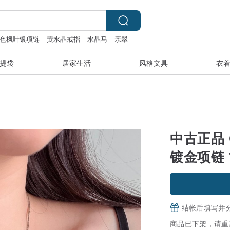
色枫叶银项链
黄水晶戒指
水晶马
亲翠
提袋
居家生活
风格文具
衣
中古正品 C
镀金项链
结帐后填写并
商品已下架，请重