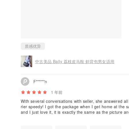
质感优异
中古美品 Bally 荔枝皮马鞍 斜背包男女适用
F******n
1 年前
With several conversations with seller, she answered al
rier speedy! I got the package when I get home at the s
and I just love it, it is exactly the same as the picture 
This is my first time buying in Pinkoi and it is such a gr