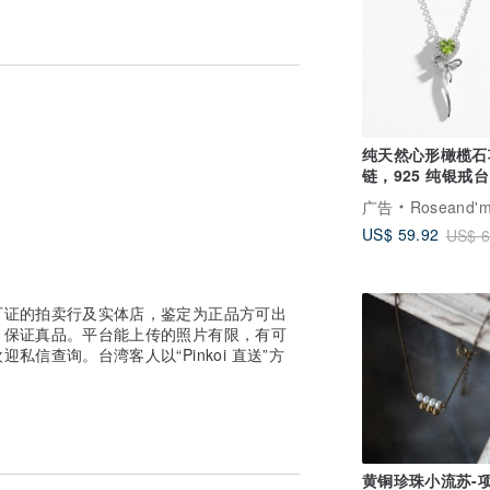
纯天然心形橄榄石
链，925 纯银戒台
广告
Roseand'm
US$ 59.92
US$ 6
可证的拍卖行及实体店，鉴定为正品方可出
，保证真品。平台能上传的照片有限，有可
信查询。台湾客人以“Pinkoi 直送”方
黄铜珍珠小流苏-