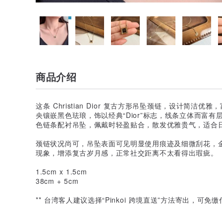
商品介绍
这条 Christian Dior 复古方形吊坠颈链，设计简洁优雅
央镶嵌黑色珐琅，饰以经典“Dior”标志，线条立体而富
色链条配衬吊坠，佩戴时轻盈贴合，散发优雅贵气，适合
颈链状况尚可，吊坠表面可见明显使用痕迹及细微刮花，
现象，增添复古岁月感，正常社交距离不太看得出瑕疵。
1.5cm x 1.5cm
38cm + 5cm
** 台湾客人建议选择“Pinkoi 跨境直送”方法寄出，