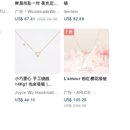
树脂吊坠一对 夜光定制
链
刻字
SENTIMENTAL STUDIO 善感工室
广告
WoodmadeWonderwood
temtem
US$ 82.88
US$ 67.41
US$ 74.90
7 折
链
小巧爱心 手工绕线
L'amour 粉红樱花项链
14Kgf 包金项链 |
Akoya 小珍珠坠 定制化
Joyce Wu Handmade Jewelry
广告
ARLOS
礼物
US$ 44.10
US$ 165.26
US$ 236.08