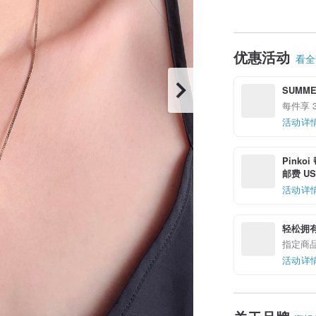
优惠活动
看全部
SUMME
每件享 3
活动详
Pinko
邮费 US$
活动详
轻松拥
指定商
活动详