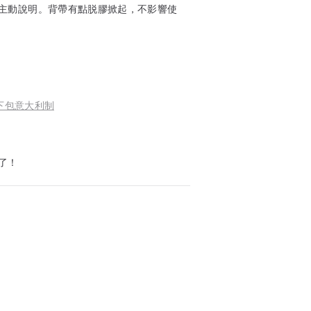
主動說明。背帶有點脱膠掀起，不影響使
腋下包意大利制
了！