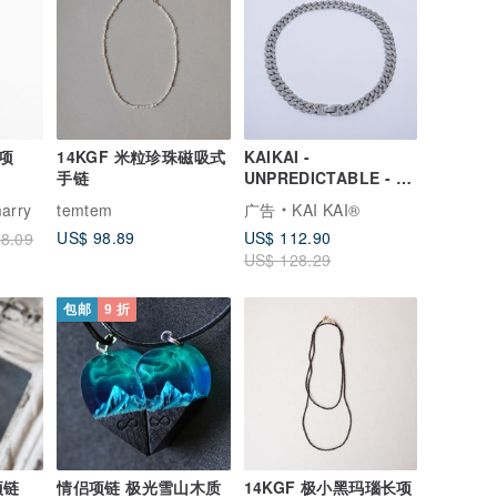
项
14KGF 米粒珍珠磁吸式
KAIKAI -
手链
UNPREDICTABLE - 繁
星坠水钻古巴项链
arry
temtem
广告
KAI KAI®
US$ 98.89
US$ 112.90
8.09
US$ 128.29
包邮
9 折
项链
情侣项链 极光雪山木质
14KGF 极小黑玛瑙长项