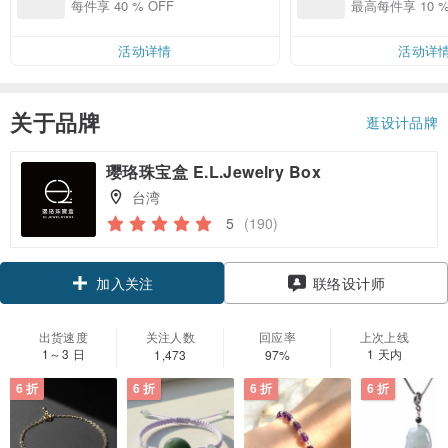
折優惠
每件享 40 % OFF
最高每件享 10 %
活动详情
活动详
关于品牌
逛设计品牌
璎珞珠宝盒 E.L.Jewelry Box
台湾
5
(190)
领优惠券
联络设计师
加入关注
出货速度
关注人数
回应率
上次上线
1～3 日
1 天内
1,473
97%
6 折
6 折
6 折
6 折