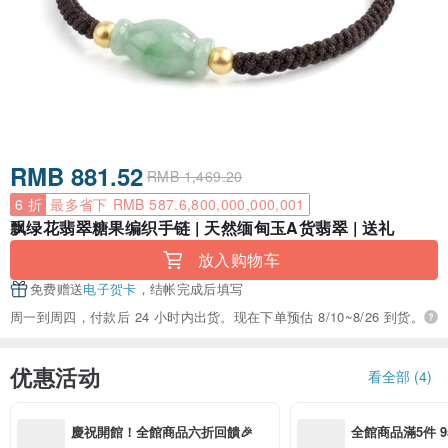
RMB 881.52
RMB 1,469.20
6 折
最多省下 RMB 587.6,800,000,000,001
飘绿花翡翠糖果编织手链 | 天然缅甸玉A货翡翠 | 送礼
放入购物车
免费赠送
电子贺卡
，结帐完成后填写
周一到周四，付款后 24 小时内出货。现在下单预估 8/10~8/26 到货。
优惠活动
看全部 (4)
慶祝開館！全館商品六折回饋🎉
全館商品滿5件 9