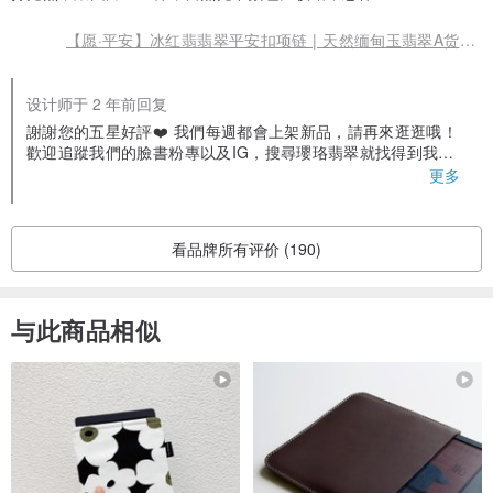
【愿·平安】冰红翡翡翠平安扣项链 | 天然缅甸玉翡翠A货 | 送礼
设计师于 2 年前回复
謝謝您的五星好評❤️ 我們每週都會上架新品，請再來逛逛哦！
歡迎追蹤我們的臉書粉專以及IG，搜尋瓔珞翡翠就找得到我們
囉！ 對於翡翠有相關問題也都可以詢問我們😊
更多
看品牌所有评价 (190)
与此商品相似