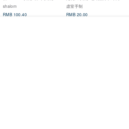
阅读器套
shalom
虚室手制
RMB 100.40
RMB 20.00
放入购物车
加入收藏
了解品牌
刺绣森林 轻便防水 kobo 电子书
电子书保护套/电子书平板
保护套 客制化礼物 平板电脑包
套/Kobo 6 寸保护套/平板保护套/
阅读器套
虚室手制
shalom
RMB 20.00
RMB 100.40