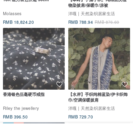
18K 星月双色长链 50cm
【翠岭】手捻手织。纯棉层次植
物染披肩/保暖巾/凉被
Molasses
洋嘎 | 天然染织居家生活
RMB 18,824.20
RMB 788.94
RMB 876.60
香港银色伍毫硬币戒指
【水岸】手织纯棉蓝染/伊卡织饰
巾/空调保暖披肩
Riley the jewellery
洋嘎 | 天然染织居家生活
RMB 396.50
RMB 729.70
放入购物车