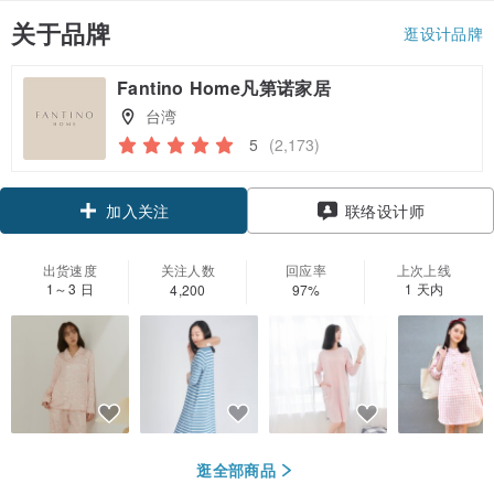
关于品牌
逛设计品牌
Fantino Home凡第诺家居
台湾
5
(2,173)
领优惠券
联络设计师
加入关注
出货速度
关注人数
回应率
上次上线
1～3 日
1 天内
4,200
97%
逛全部商品