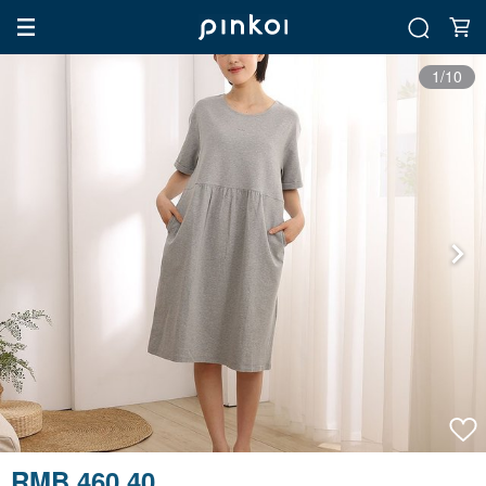
1/10
RMB 460.40