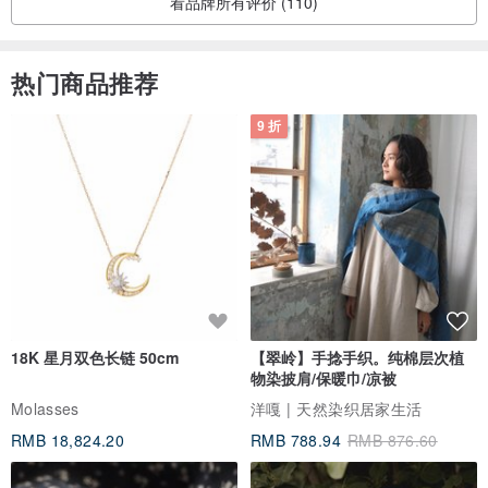
看品牌所有评价 (110)
热门商品推荐
9 折
18K 星月双色长链 50cm
【翠岭】手捻手织。纯棉层次植
物染披肩/保暖巾/凉被
Molasses
洋嘎 | 天然染织居家生活
RMB 18,824.20
RMB 788.94
RMB 876.60