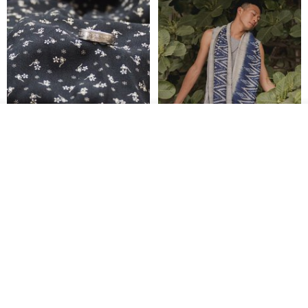
看其他商品
了解品牌
香港银色伍毫硬币戒指
【水岸】手织纯棉蓝染/伊卡织饰
巾/空调保暖披肩
Riley the jewellery
洋嘎 | 天然染织居家生活
RMB 396.50
RMB 729.70
包邮
9 折