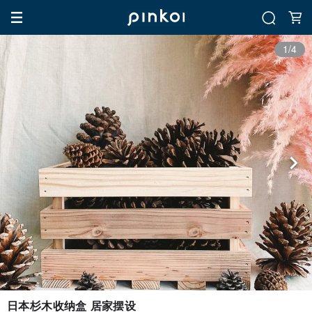
1/4
日本杉木收纳盒 居家摆设