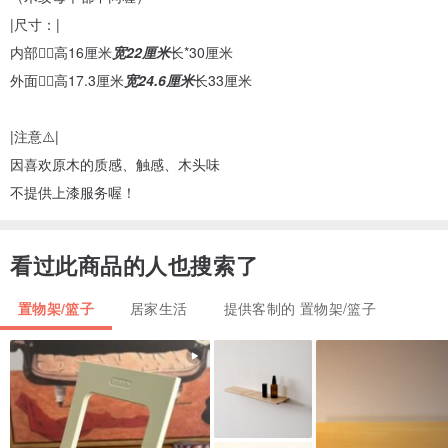
|尺寸：|
内部👉🏻高16厘米
宽22厘米
长*30厘米
外面👉🏻高17.3厘米
宽24.6厘米
长33厘米
|注意⚠️|
因喜欢原木的质感、触感、木头味
不提供上漆服务喔！
看过此商品的人也搜索了
置物架/篮子
居家生活
提供客制的 置物架/篮子