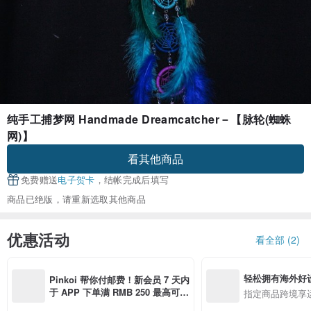
纯手工捕梦网 Handmade Dreamcatcher－【脉轮(蜘蛛
网)】
看其他商品
免费赠送
电子贺卡
，结帐完成后填写
商品已绝版，请重新选取其他商品
优惠活动
看全部 (2)
轻松拥有海外好
Pinkoi 帮你付邮费！新会员 7 天内
于 APP 下单满 RMB 250 最高可折
指定商品跨境享
邮费 RMB 40