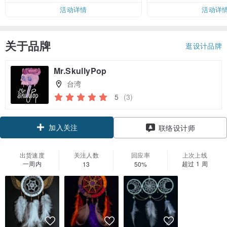
活动详情
活动详
关于品牌
逛设计品牌
Mr.SkullyPop
台湾
5
(3)
加入关注
联络设计师
出货速度
关注人数
回应率
上次上线
一周内
超过 1 周
13
50%