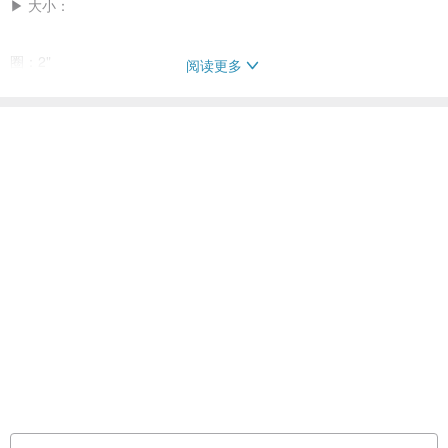
▶︎ 大小：
圈：2"
阅读更多
全长：60 cm
看过此商品的人也搜索了
摆饰
居家生活
手工制作的 摆饰