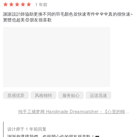
1 年前
謝謝設計師協助更換不同的羽毛顏色並快速寄件🌹🌹🌹真的很快速~
實體也超美😍朋友很喜歡
质感优异
风格独特
服务贴心
运送迅速
纯手工捕梦网 Handmade Dreamcatcher－【心里的蝴蝶】
设计师于 1 年前回复
謝謝您選擇我們，也很開心你的朋友很喜歡！❤️