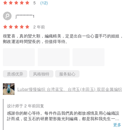
5
(12)
j***********1
2 年前
很驚喜，真的蠻大顆，編織精美，定是出自一位心靈手巧的姐姐，
郵政運送時間蠻長的，但值得等待。
质感优异
风格独特
服务贴心
Lubar慢慢编织 台湾蓝宝、台湾玉(丰田玉) 双层金属编织
设计师于 2 年前回复
感謝你的耐心等待。每件作品我們真的都放感情及用心編織設
計而成，從玉石的研磨塑形拋光到編織，都是我和我先生一起
手工完成。真心感謝你喜歡我的作品。謝謝🙏
更多