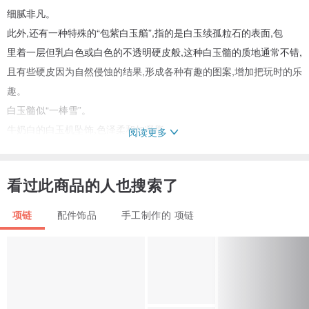
细腻非凡。
此外,还有一种特殊的“包紫白玉艏”,指的是白玉续孤粒石的表面,包
里着一层但乳白色或白色的不透明硬皮般,这种白玉髓的质地通常不错,
且有些硬皮因为自然侵蚀的结果,形成各种有趣的图案,增加把玩时的乐
趣。
白玉髓似“一棒雪”。
牛奶白的白玉机坠饰,色泽柔和如凝脂,
阅读更多
发器白的白玉糖戒指,细缴清白如精降
图案饶富趣味的包浆白玉鲢,
看过此商品的人也搜索了
包浆白玉髓的外层有一层硬皮壳,里面的白玉髓质地多半极好。
白色是光、善良、天真、纯洁、和贞节相关，被认为是完美的颜色。
项链
配件饰品
手工制作的 项链
白色意味安全，纯正和清洁。相对于黑色，白色通常具有积极的内
涵。在徽章上，白色代表信念和纯洁。
在广告中，白色与冷静和清洁，因为它是雪的颜色。可以使用白色暗
示高科技产品的简洁。白色适合于慈善机构，因想像的天使通常穿白
色衣服。 白色与医院，医生，和不孕相关，所以推销医疗产品时可以