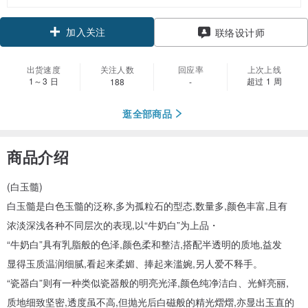
加入关注
联络设计师
出货速度
关注人数
回应率
上次上线
1～3 日
超过 1 周
188
-
逛全部商品
商品介绍
(白玉髓)
白玉髓是白色玉髓的泛称,多为孤粒石的型态,数量多,颜色丰富,且有
浓淡深浅各种不同层次的表现,以“牛奶白”为上品・
“牛奶白”具有乳脂般的色泽,颜色柔和整洁,搭配半透明的质地,益发
显得玉质温润细腻,看起来柔媚、捧起来滥婉,另人爱不释手。
“瓷器白”则有一种类似瓷器般的明亮光泽,颜色纯净洁白、光鲜亮丽,
质地细致坚密,透度虽不高,但抛光后白磁般的精光熠熠,亦显出玉直的