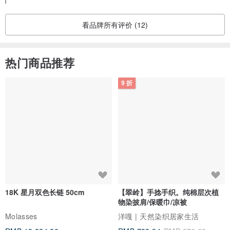
看品牌所有评价 (12)
热门商品推荐
9 折
18K 星月双色长链 50cm
【翠岭】手捻手织。纯棉层次植
物染披肩/保暖巾/凉被
Molasses
洋嘎 | 天然染织居家生活