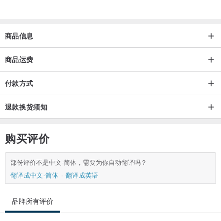
都独一无二,各有其特色,所以天然石内部多少都会
有天然的纹理与孔隙、冰裂、黑点或杂质。
商品信息
⭕️若有任何疑问,购买前请多加询问,谢谢。
商品运费
⭕️保养
付款方式
● 避免接触香水、乳液、化学药品等
● 请勿在洗澡、游泳、泡温泉、大量出汗时配戴
退款换货须知
● 不配戴时，请将饰品装入夹链袋中收藏，隔绝空气和水分防止快速
氧化
购买评价
⭕️小小叮咛
部份评价不是中文-简体，需要为你自动翻译吗？
● 商品皆为实物拍摄，每种显示器的色彩表现不一样，难免有些许色
翻译成中文-简体
翻译成英语
差，以实际收到的实物为准
品牌所有评价