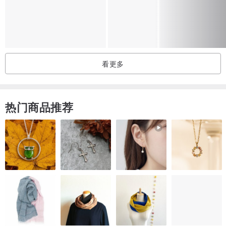
用白表示安全。白色经常与减重、低脂的食品产生关联。
🌸白玉髓编织项链（附中国结绳麻花卷链）
主石：白玉髓
看更多
尺寸：65x38x18mm
材质：美国进口艺术铜线（线材镀银抗氧化保护膜）、925银珠
热门商品推荐
⭕️金属线的材质说明
目前编织作品皆以进口艺术铜线制作,金属线材质为
铜,外层镀色及保护膜,千万不可以水洗或用力擦
拭,切勿戴着洗澡、游泳、运动,若有脏污,可使用
眼镜布或较柔软的布稍微擦拭,建议不使用时要放在
盒子内防止氧化褪色。
⭕️天然石说明
所有作品使用的宝石皆为天然石,每个天然石都纹路