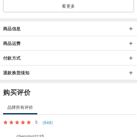
看更多
能在不同纤维上呈现不同层次的深浅红色，亲肤无毒，
商品信息
商品运费
其中植物蕴含丰富单宁酸，固色能力佳，染制技术需透过加热植萃得
出不同深浅浓度之天然色素，
付款方式
反复染制使天然纤维上色，是天然染发现以来最常用的经典红色古天
退款换货须知
然染料。
购买评价
/ 材质 /
品牌所有评价
为何选用竹子？
5
(848)
chenning2125