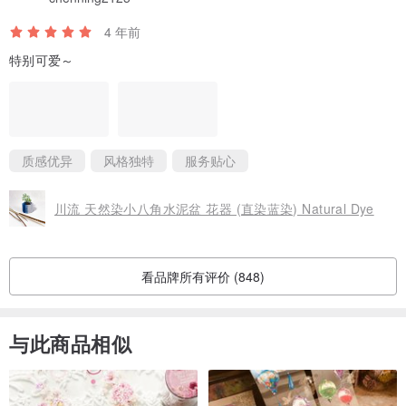
1. 竹子是可再生的 竹子生长速度快，能成倍繁殖，一次种植，永续
利用。我们可以充分利用竹子资源，又不破坏生态环境，保持可持续
4 年前
发展。
特别可爱～
2.竹子的生长周期短，生长速度快。从出笋到可用来生产，只需5-6年
时间。竹子出笋后只要约2个月时间，即可长至20米高度，生长高峰
期，一天内能够增高一米。
质感优异
风格独特
服务贴心
3.竹子的分布范围广，资源丰富 全世界竹类植物约有1200多种，主
川流 天然染小八角水泥盆 花器 (直染蓝染) Natural Dye
要分布在热带及亚热带地区，少数竹类分布在温带和寒带。中国是世
界竹类植物的起源地和现代分布中心之一，被誉为“世界竹子之乡”；
看品牌所有评价 (848)
中国是竹子资源最丰富的国家，竹子种类、面积、蓄积、产量均居世
界之首，被誉为“竹子王国”。
与此商品相似
竹子的可再生性、生长周期短、生长速度快、分布范围广、资源丰富
等特点，成为世界瞩目的绿色材料。