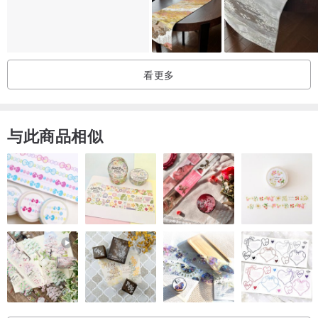
/ 染材介绍 /
看更多
茜草根，又别名血见愁，别觉得他的名字好像很恐怖，
是因为其植物的根部有着丰富的天然红色素，自古为天然染材亦属中
与此商品相似
药材的一种。
《本草纲目》记载：能“通经脉，治骨节风痛，活血行血。”
除为药用以外更为东方古代皇室贵族所钟爱的天然红染料，天然染料
上品首选。