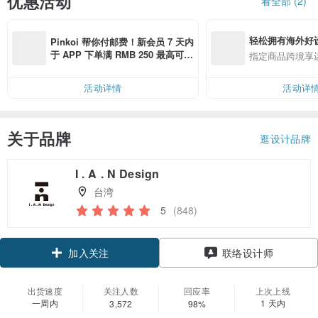
优惠活动
看全部 (2)
轻松拥有海外好
Pinkoi 帮你付邮费！新会员 7 天内
于 APP 下单满 RMB 250 最高可折
指定商品跨境享
邮费 RMB 40
活动详情
活动详
关于品牌
逛设计品牌
I . A . N Design
台湾
5
(848)
领优惠券
联络设计师
加入关注
出货速度
关注人数
回应率
上次上线
一周内
1 天内
3,572
98%