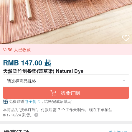
56 人已收藏
RMB 147.00 起
天然染竹制餐垫(茜草染) Natural Dye
我要订制
免费赠送
电子贺卡
，结帐完成后填写
本商品为“接单订制”。付款后需 7 个工作天制作。现在下单预估
8/17~8/24 到货。