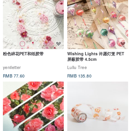
竹子与天然染材的结合又可被大自然所分解，更一举两得了
/ 洗涤方式 /
清洗不浸泡，并建议使用双手或软海绵等刷具轻轻的洗涤，
洗后自然晾干即可，再置于阴凉处收纳，请勿放置于阳光下
粉色碎花PET和纸胶带
Wishing Lights 许愿灯笼 PET
屏蔽胶带 4.5cm
yeniletter
Lullu Tree
/ 注意事项 /
RMB 77.60
RMB 135.80
购买后7-14个工作天内寄出
(不含例假日)
/ 产地 /