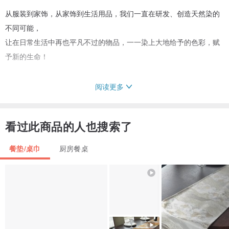
从服装到家饰，从家饰到生活用品，我们一直在研发、创造天然染的
不同可能，
让在日常生活中再也平凡不过的物品，一一染上大地给予的色彩，赋
予新的生命！
阅读更多
/ 尺寸 /
看过此商品的人也搜索了
长：45 厘米 宽：33 厘米
餐垫/桌巾
厨房餐桌
长：180 厘米 宽：25 厘米
长：180 厘米 宽：50 厘米
(商品皆以平放测量)