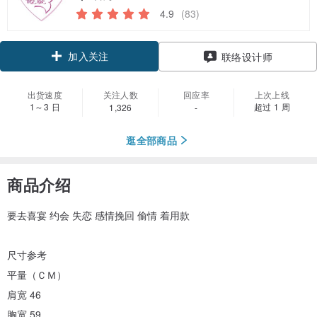
4.9
(83)
加入关注
联络设计师
出货速度
关注人数
回应率
上次上线
1～3 日
超过 1 周
1,326
-
逛全部商品
商品介绍
要去喜宴 约会 失恋 感情挽回 偷情 着用款
尺寸参考
平量（ＣＭ）
肩宽 46
胸宽 59