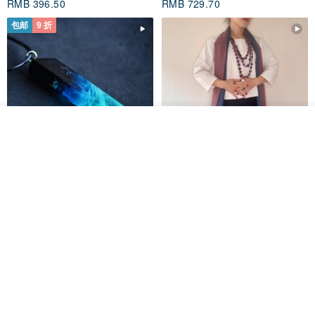
RMB 396.50
RMB 729.70
包邮
9 折
我要排队
加入收藏
了解品牌
木质树脂吊坠 Aurora borealis
特卖品｜麻 wool 混纺 双色长款
Glow in the Dark
草木手染披肩 靛蓝与胭脂红
HirokoJapan Hand dyed textile MOKUSA
WoodmadeWonderwood
RMB 270.36
RMB 300.40
RMB 393.60