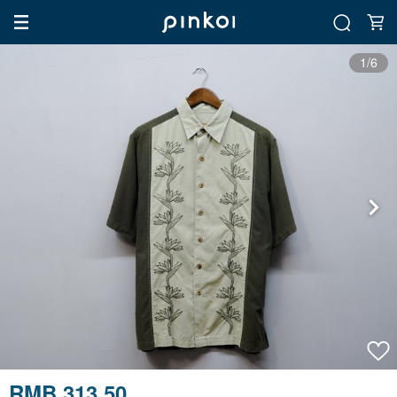
1/6
RMB 313.50