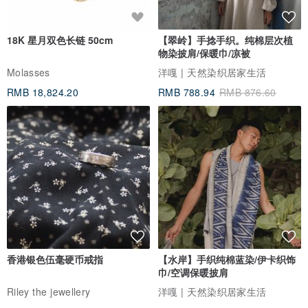
18K 星月双色长链 50cm
【翠岭】手捻手织。纯棉层次植
物染披肩/保暖巾/凉被
Molasses
洋嘎 | 天然染织居家生活
RMB 18,824.20
RMB 788.94
RMB 876.60
香港银色伍毫硬币戒指
【水岸】手织纯棉蓝染/伊卡织饰
巾/空调保暖披肩
Riley the jewellery
洋嘎 | 天然染织居家生活