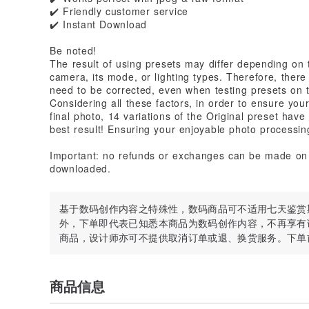
✔️ Friendly customer service
✔️ Instant Download
Be noted!
The result of using presets may differ depending on
camera, its mode, or lighting types. Therefore, there 
need to be corrected, even when testing presets on th
Considering all these factors, in order to ensure you
final photo, 14 variations of the Original preset ha
best result! Ensuring your enjoyable photo processin
Important: no refunds or exchanges can be made on 
downloaded.
基于数码创作内容之特殊性，数码商品可不适用七天鉴赏
外，下单即代表已知悉本商品为数码创作内容，不再享有
商品，设计师亦可不提供取消订单或退、换货服务。下单
商品信息