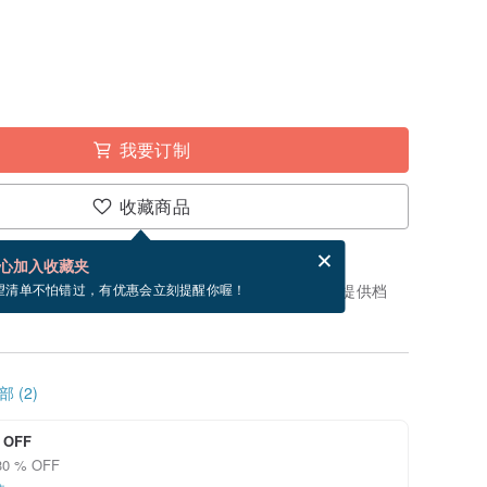
我要订制
收藏商品
分享，免费帮你寄送电子贺卡。
电子贺卡是什么？
心加入收藏夹
制”。付款后需制作 1 个工作天（不包含假日）才会提供档
望清单不怕错过，有优惠会立刻提醒你喔！
 (2)
 OFF
0 % OFF