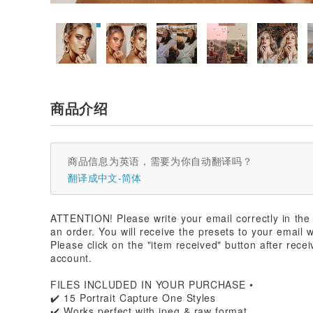
商品介绍
商品信息为英语，需要为你自动翻译吗？
翻译成中文-简体
ATTENTION! Please write your email correctly in the 
an order. You will receive the presets to your email 
Please click on the "item received" button after recei
account.
FILES INCLUDED IN YOUR PURCHASE •
✔️ 15 Portrait Capture One Styles
✔️ Works perfect with jpeg & raw format