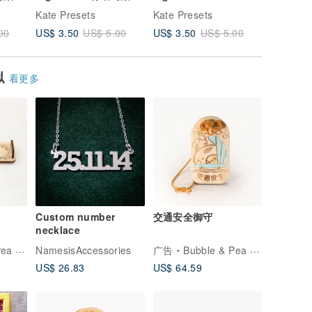
礼默认
型电脑默认滤镜｜婚礼
Desktop Presets
Digital f
Kate Presets
Kate Presets
Kate Pre
明亮之美
US$ 3.50
US$ 3.50
US$ 4.2
00
US$ 5.00
US$ 5.00
似
看更多
Custom number
交通安全御守
necklace
豆豆泡泡
NamesisAccessories
广告
Bubble & Pea 豆豆泡泡
US$ 26.83
US$ 64.59