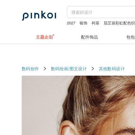
2027
银饰
柯基
茄芷袋彩虹配色
编织 手链
主题企划
配件饰品
包包
数码创作
数码绘画/图文设计
其他数码设计