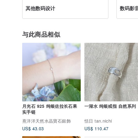
其他数码设计
数码影
与此商品相似
月光石 925 纯银佐拉长石果
一湖水 纯银戒指 自然系列
实手链
熹洋洋天然水晶寶石銀飾
恬日 tan.nichi
US$ 43.03
US$ 110.47