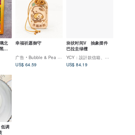
璃北
幸福祈愿御守
块状时间V 抽象摆件
黑暗
巴拉圭绿檀
YCY：設計款信箱、金屬製品，提供頂精緻的好選項
广告
Bubble & Pea 豆豆泡泡
US$ 64.59
US$ 84.19
 低调
质