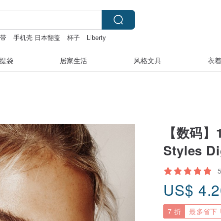
织带
手机壳 日本翻盖
杯子
Liberty
提袋
居家生活
风格文具
衣
【数码】15 
Styles Dig
US$
4.
7 折
最多省下 U