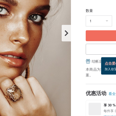
数量
结帐后填写并
点击爱
本商品为“接单订
加入欲
案。
优惠活动
看全部
享 30 %
每件享 3