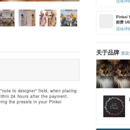
活动详
Pinko
邮费 US$
活动详
关于品牌
逛设
"note to designer" field, when placing
within 24 hours after the payment.
ving the presets in your Pinkoi