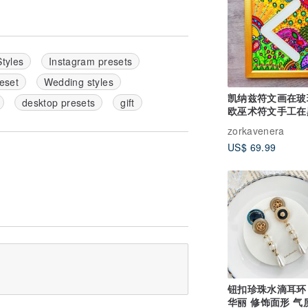
tyles
Instagram presets
reset
Wedding styles
凯纳兹符文画在玻
desktop presets
gift
欧巫术符文手工在
中发光
zorkavenera
US$ 69.99
钮扣珍珠水滴耳环
华丽 修饰面形 气