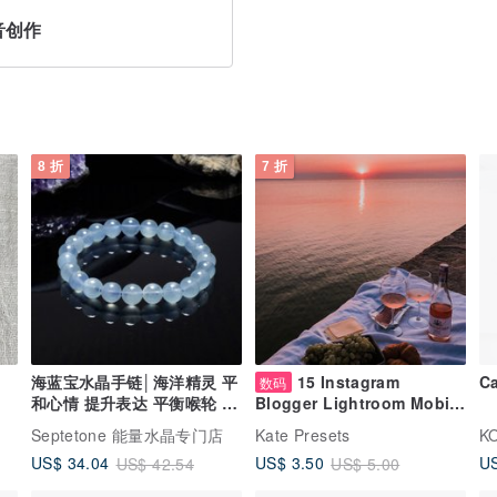
音创作
8 折
7 折
海蓝宝水晶手链│海洋精灵 平
15 Instagram
Ca
数码
和心情 提升表达 平衡喉轮 手
Blogger Lightroom Mobile
链礼物
& Desktop Presets
Septetone 能量水晶专门店
Kate Presets
K
US
US$ 34.04
US$ 3.50
US$ 42.54
US$ 5.00