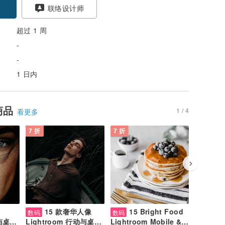
联络设计师
超过 1 周
-
-
1 日内
商品
1 / 4
看更多
7 折
7 折
7 折
15 款奢华人像
15 Bright Food
15 
数码
数码
数码
动与桌上
Lightroom 行动与桌上
Lightroom Mobile &
Capture