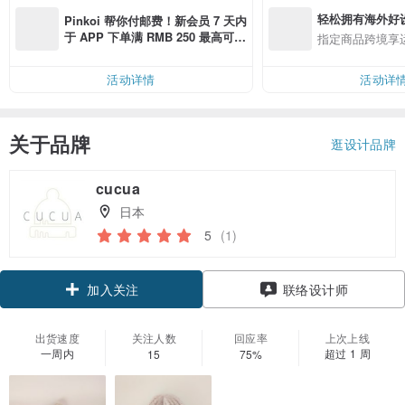
轻松拥有海外好
Pinkoi 帮你付邮费！新会员 7 天内
于 APP 下单满 RMB 250 最高可折
指定商品跨境享
邮费 RMB 40
活动详情
活动详
关于品牌
逛设计品牌
cucua
日本
5
(1)
加入关注
联络设计师
出货速度
关注人数
回应率
上次上线
一周内
超过 1 周
15
75%