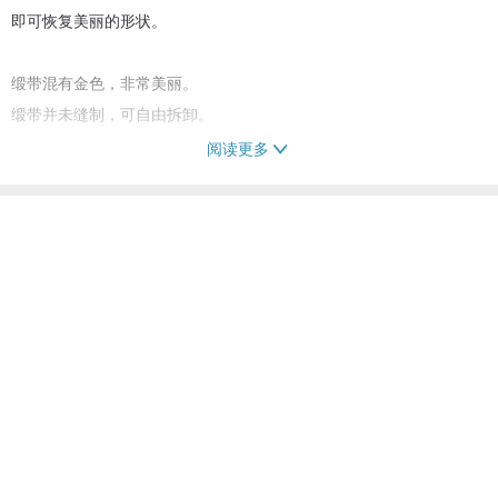
即可恢复美丽的形状。
缎带混有金色，非常美丽。
缎带并未缝制，可自由拆卸。
阅读更多
请将缎带系于头围，穿过后方的孔洞，
一边调整尺寸，一边在后方打结。
帽子后方有缎带穿孔（约1cm）。
放下帽檐时，会像照片一样露出孔洞。
若您在意此点，建议您选择其他款式。
仅在帽檐部分编入塑形线。
因此能确实维持帽型。
您应该能享受到各种不同的造型。
此外，帽檐也足够宽，可作为防晒用途。