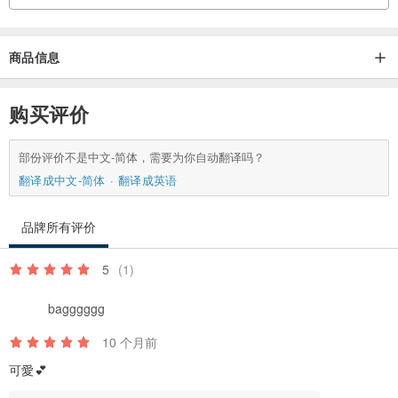
头围内侧 58cm
帽子侧边 11cm
商品信息
帽檐长度 10cm
购买评价
此为手工制品，我们悉心制作，
希望能让您感受到与市售品不同的质感。
部份评价不是中文-简体，需要为你自动翻译吗？
翻译成中文-简体
翻译成英语
【洗涤方式】※引用自HAMANAKA官网
环保草编线系列，使用源自木浆的天然素材（再生纤维・嫘萦）。 嫘
品牌所有评价
萦不耐水，无法水洗。 若作品脏污，请用拧干的毛巾擦拭。 干洗是可
行的。 根据我们的测试，确认不会发生变色、掉色、变形。 （不适用
5
(1)
于家用洗衣机以时尚衣物专用洗剂清洗。干洗的处理与价格因店家而
bagggggg
异。） 请告知洗衣店“使用嫘萦，希望干洗”。 另外，建议使用除菌喷
雾进行保养。
10 个月前
若想稍微整顿帽型，即使不洗涤，
可愛💕
亦可在垫布下，以低温蒸气熨斗熨烫，