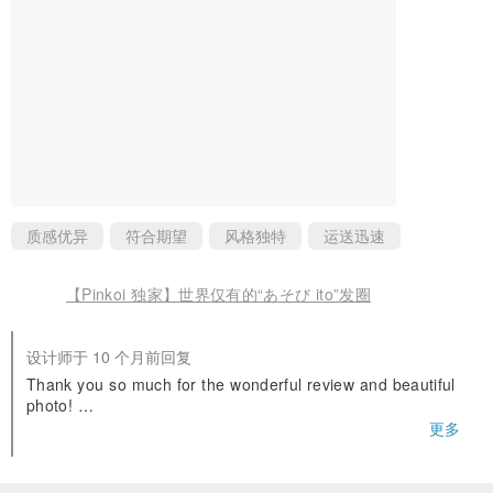
即可恢复扎实的形状。
若有任何不明之处，也欢迎随时洽询。
质感优异
符合期望
风格独特
运送迅速
【Pinkoi 独家】世界仅有的“あそび ito”发圈
设计师于 10 个月前回复
Thank you so much for the wonderful review and beautiful
photo!
更多
I look forward to continuing to create one-of-a-kind scrunch
ies for you.