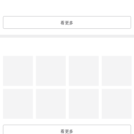
为了方便携带，将附赠松紧带与装饰钮扣。
可将帽子卷起用松紧带绑住后放入包包，
看更多
亦可作为发圈使用。
与此商品相似
※照片未经加工。
尽量以接近实物的颜色拍摄，
但可能有些许误差。
若您有任何疑虑，欢迎随时洽询。
【颜色与素材】
环保草编线 米色（自然色）
缎带（淡红&金色，MOKUBA缎带）
发圈、装饰钮扣
看更多
【尺寸】