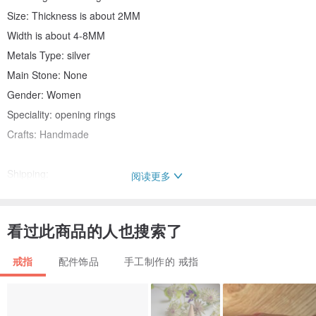
Size: Thickness is about 2MM
Width is about 4-8MM
Metals Type: silver
Main Stone: None
Gender: Women
Speciality: opening rings
Crafts: Handmade
Shipping:
阅读更多
We store and ship from Thailand. 1-3 days handling time, 7-14
看过此商品的人也搜索了
shipping days.
戒指
配件饰品
手工制作的 戒指
Free worldwide shipping.
If you have any questions, please message us. We will reply asap.