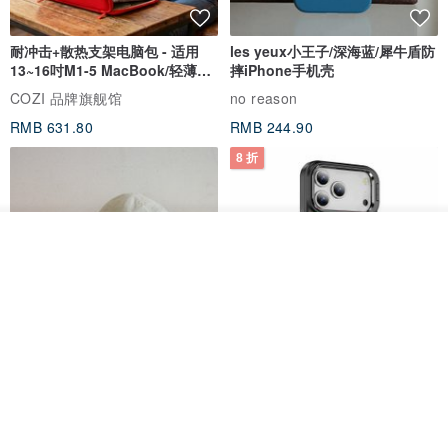
耐冲击+散热支架电脑包 - 适用
les yeux小王子/深海蓝/犀牛盾防
13~16吋M1-5 MacBook/轻薄笔
摔iPhone手机壳
电
COZI 品牌旗舰馆
no reason
RMB 631.80
RMB 244.90
8 折
放入购物车
加入收藏
了解品牌
everything connects 防泼水帽
三丽鸥 iPhone 全系列 防摔合金
框隐形立架手机壳 - 人鱼汉顿
no reason
apbs 雅品仕 | 水晶彩钻手机壳
RMB 232.70
RMB 270.32
RMB 337.90