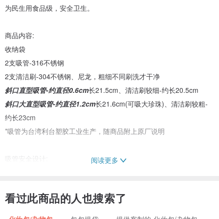
为民生用食品级，安全卫生。
商品内容:
收纳袋
2支吸管-316不锈钢
2支清洁刷-304不锈钢、尼龙，粗细不同刷洗才干净
斜口直型吸管-约直径0.6cm
长21.5cm、清洁刷较细-约长20.5cm
斜口大直型吸管-约直径1.2cm
长21.6cm(可吸大珍珠)、清洁刷较粗-
约长23cm
*吸管为台湾利台塑胶工业生产，随商品附上原厂说明
吸管安全设计:
阅读更多
*安全斜口10度角-可戳手摇杯封膜
*防刮舌贴心导脚-使用安心不伤嘴
看过此商品的人也搜索了
*316不锈钢材质-环保无毒品质佳(通过316不锈钢SGS检验合格)
化妆包/杂物包
包包提袋
提供客制的 化妆包/杂物包