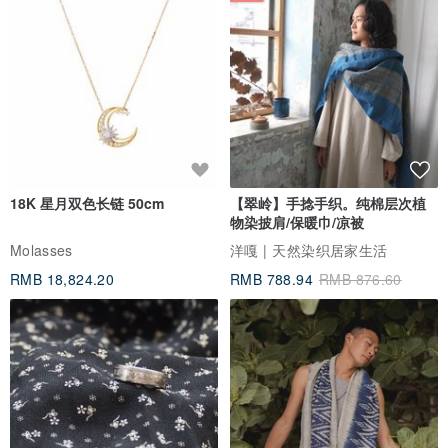
18K 星月双色长链 50cm
【翠岭】手捻手织。纯棉层次植
物染披肩/保暖巾/凉被
Molasses
洋嘎 | 天然染织居家生活
RMB 18,824.20
RMB 788.94
RMB 876.60