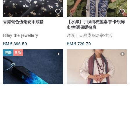
香港银色伍毫硬币戒指
【水岸】手织纯棉蓝染/伊卡织饰
巾/空调保暖披肩
Riley the jewellery
洋嘎 | 天然染织居家生活
RMB 396.50
RMB 729.70
包邮
9 折
看其他商品
了解品牌
木质树脂吊坠 Aurora borealis
特卖品｜麻 wool 混纺 双色长款
Glow in the Dark
草木手染披肩 靛蓝与胭脂红
HirokoJapan Hand dyed textile MOKUSA
WoodmadeWonderwood