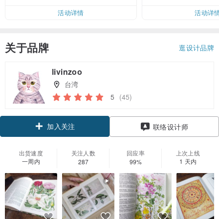
活动详情
活动详
关于品牌
逛设计品牌
livinzoo
台湾
5
(45)
加入关注
联络设计师
出货速度
关注人数
回应率
上次上线
一周内
1 天内
287
99%