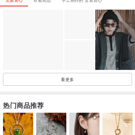
/ 商品说明及故事 /
以十字提花布料制作
短版设计更加俐落
后领开扣不卡头围
双侧的小开衩细节
一款适合夏季的无袖背心
看更多
- 短版设计
- 提花布料
热门商品推荐
- 后领开扣
- 侧边开衩
▲材质与尺寸