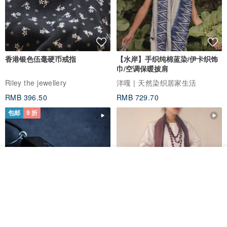
香港银色伍毫硬币戒指
【水岸】手织纯棉蓝染/伊卡织饰
巾/空调保暖披肩
Riley the jewellery
洋嘎 | 天然染织居家生活
RMB 396.50
RMB 729.70
包邮
9 折
看其他商品
了解品牌
木质树脂吊坠 Aurora borealis
特卖品｜麻 wool 混纺 双色长款