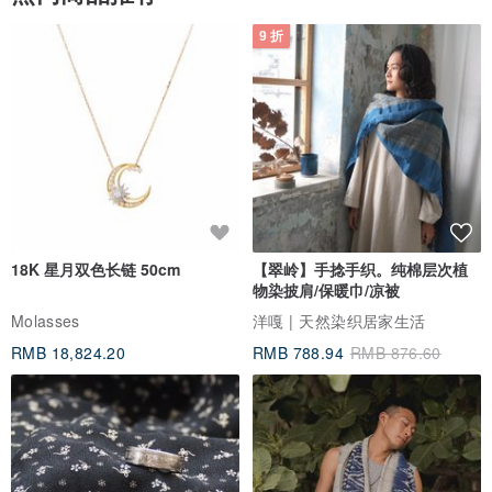
/ 设计师及品牌简介 /
9 折
▲Omake Taiwan▲
omake是日文“小礼物”的意思，开头的“o”象征着与世界各地的文化共
同设计并生产制造的理念。品牌源自日本新泻县的十日町，omake
Taiwan 台湾团队作为日本原创设计的经销商与网络选品店家，除了贩
售日本原创设计师款的服饰与帽子之外，也精选各国的天然纤维与自
然材质的服饰与配件，我们喜欢简约带有文化特色的剪裁与充满细节
18K 星月双色长链 50cm
【翠岭】手捻手织。纯棉层次植
的布料设计，目前也正持续搜集世界各地舒适且风格独特的单品。
物染披肩/保暖巾/凉被
Molasses
洋嘎 | 天然染织居家生活
/ Omake Taiwan ShowRoom /
RMB 18,824.20
RMB 788.94
RMB 876.60
Business Hours | 每周五六日12:00-20:00
Location | 台北市大同区南京西路239巷20号1F
MRT | 捷运北门站3号出口（大稻埕）