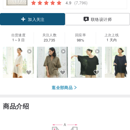
4.9
(7,796)
领优惠券
联络设计师
加入关注
出货速度
关注人数
回应率
上次上线
1～3 日
1 天内
23,735
98%
逛全部商品
商品介绍