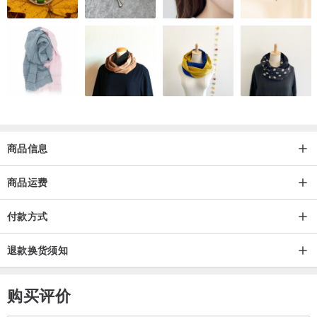
材质｜棉
衣长｜52 cm
胸宽｜47 cm
领宽｜20 cm
袖襱｜18 cm
▲Model
身高｜169 cm
商品信息
体重｜50 kg
商品运费
肩宽｜38 cm
腰围｜64 cm
付款方式
▲洗涤建议
退款换货须知
1、机洗或手洗皆可，若使用洗衣机请务必使用洗衣袋。
2、鲜艳及深色衣物，首次清洗建议单独下水。
购买评价
3、亚麻材质商品若机洗建议使用洗衣袋，脱水不要过干，可减少发皱