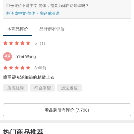
程度。
部份评价不是中文-简体，需要为你自动翻译吗？
翻译成中文-简体
翻译成英语
▲拍摄与实物差异
1、商品拍摄光源为自然光，我们已让照片与实物相近，但每个人的屏
本商品评价
品牌所有评价
幕显示器不同，难免会有些许色差，对于颜色要求较高者，购买前欢
5
(1)
迎私讯我们，可以额外拍照给您确认。
2、若希望穿着效果接近照片，请参阅上方的Model尺寸栏位，若仍对
Yilei Wang
衣服的尺寸不确定，购买前欢迎私讯我们。
3 年前
簡單卻充滿細節的精緻上衣
▲ 出货时间
1、我们的商品皆为现货，出货时间为1~3天内，皆依照Pinkoi系统的
质感优异
符合期望
运送迅速
订单顺序发货。
2、宅配目前皆配合顺丰货运，顺丰货运对卖家收件的工作时间为周一
看品牌所有评价 (7,796)
~周五9:00~18:30 & 周六9:00~14:00，故周五~周日下单者，可能晚
1~2天才会收到商品。
3、特殊情况须提早寄件or下单后有任何疑问，欢迎私讯我们。
热门商品推荐