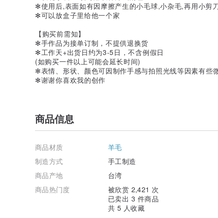
✻使用后,表面如有因摩擦产生的小毛球,小杂毛,再用小剪
✻可以放盒子里给他一个家
【购买前需知】
✻手作品为接单订制，不提供退换货
✻工作天+出货日约为3-5日，不含例假日
(如购买一件以上可能会延长时间)
✻表情、形状、颜色可因制作手感与拍照光线等因素有些
✻谢谢你喜欢我的创作
商品信息
商品材质
羊毛
制造方式
手工制造
商品产地
台湾
商品热门度
被欣赏 2,421 次
已卖出 3 件商品
共 5 人收藏