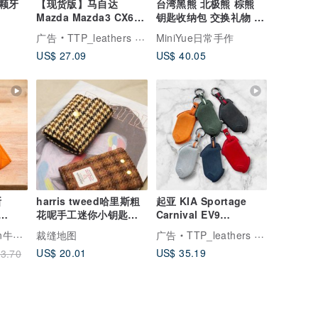
颗牙
【现货版】马自达
台湾黑熊 北极熊 棕熊
Mazda Mazda3 CX60
钥匙收纳包 交换礼物 台
MX5 CX5 CX30 CX3 车
湾手工
广告
TTP_leathers 波赛顿手工皮件
MiniYue日常手作
钥匙包
US$ 27.09
US$ 40.05
斯
harris tweed哈里斯粗
起亚 KIA Sportage
花呢手工迷你小钥匙包
Carnival EV9
 钥匙皮套
多功能便携卡包钥匙扣
Sportswagon 钥匙套
钥匙皮套
裁缝地图
广告
TTP_leathers 波赛顿手工皮件
钥匙包
US$ 20.01
US$ 35.19
3.70