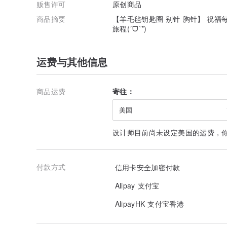
贩售许可
原创商品
商品摘要
【羊毛毡钥匙圈 别针 胸针】 祝
旅程(ˊᗜˋ*)
运费与其他信息
商品运费
寄往：
美国
设计师目前尚未设定美国的运费，
付款方式
信用卡安全加密付款
Alipay 支付宝
AlipayHK 支付宝香港