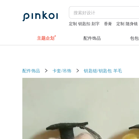
定制 钥匙扣 刻字
香膏
定制 随身镜
羊君
配件收纳
天然白水晶球
主题企划
配件饰品
包包
配件饰品
卡套/吊饰
钥匙链/钥匙包
羊毛