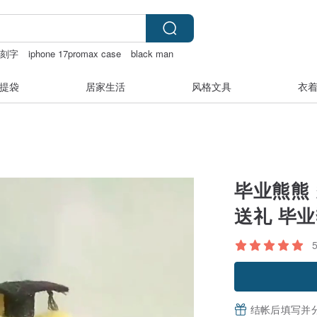
 刻字
iphone 17promax case
black man
提袋
居家生活
风格文具
衣
毕业熊熊 
送礼 毕
结帐后填写并