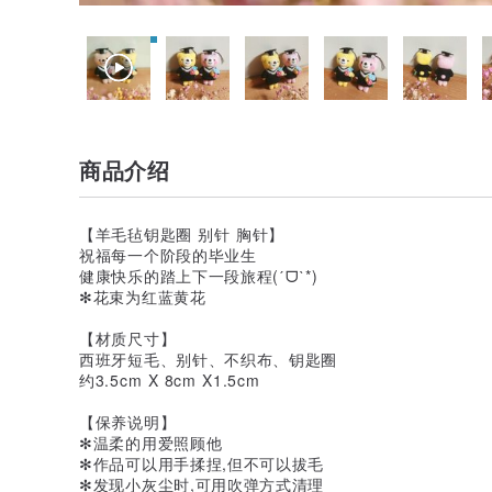
商品介绍
【羊毛毡钥匙圈 别针 胸针】
祝福每一个阶段的毕业生
健康快乐的踏上下一段旅程(ˊᗜˋ*)
✻花束为红蓝黄花
【材质尺寸】
西班牙短毛、别针、不织布、钥匙圈
约3.5cm X 8cm X1.5cm
【保养说明】
✻温柔的用爱照顾他
✻作品可以用手揉捏,但不可以拔毛
✻发现小灰尘时,可用吹弹方式清理