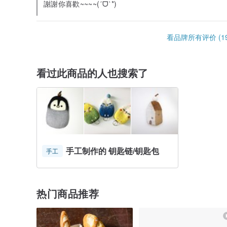
謝謝你喜歡~~~~(ˊᗜˋ*)
看品牌所有评价 (19
看过此商品的人也搜索了
手工制作的 钥匙链/钥匙包
手工
热门商品推荐