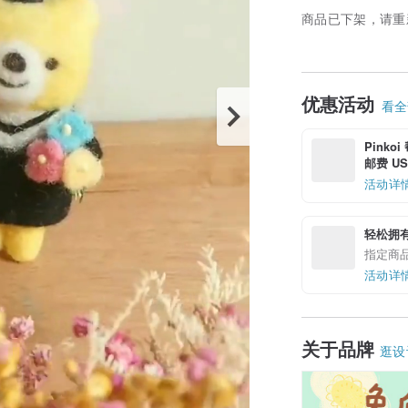
商品已下架，请重
优惠活动
看全部
Pinko
邮费 US$
活动详
轻松拥
指定商
活动详
关于品牌
逛设