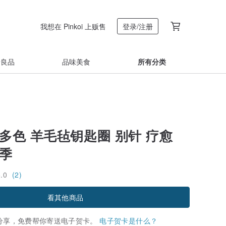
我想在 Pinkoi 上贩售
登录/注册
着良品
品味美食
所有分类
多色 羊毛毡钥匙圈 别针 疗愈
业季
5.0
(2)
看其他商品
分享，免费帮你寄送电子贺卡。
电子贺卡是什么？