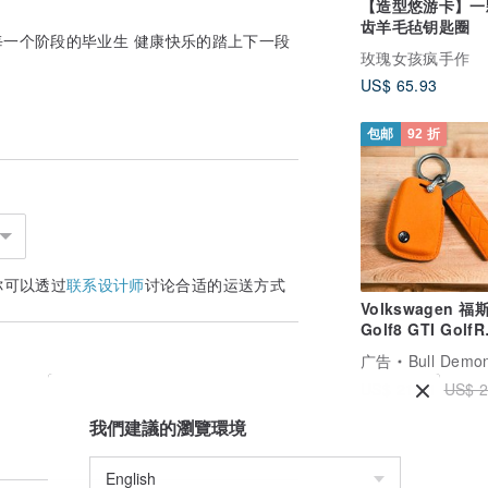
【造型悠游卡】一
齿羊毛毡钥匙圈
福每一个阶段的毕业生 健康快乐的踏上下一段
玫瑰女孩疯手作
US$ 65.93
包邮
92 折
你可以透过
联系设计师
讨论合适的运送方式
Volkswagen 福
Golf8 GTI GolfR
Tiguan Rline
广告
Bull Demon牛王
钥匙圈
US$ 21.81
US$ 2
我們建議的瀏覽環境