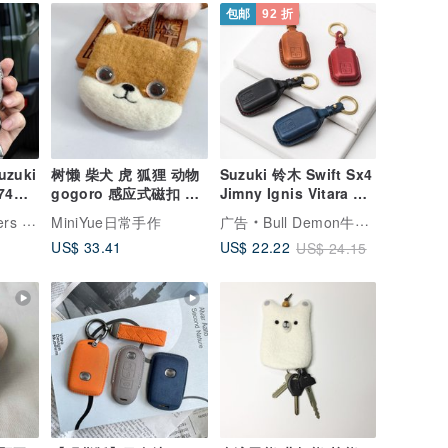
包邮
92 折
zuki
树懒 柴犬 虎 狐狸 动物
Suzuki 铃木 Swift Sx4
74
gogoro 感应式磁扣 钥
Jimny Ignis Vitara 智
钥匙皮套
匙套 附颈绳挂绳
能钥匙皮套 汽车钥
顿手工皮件
MiniYue日常手作
广告
Bull Demon牛王钥匙皮套
US$ 33.41
US$ 22.22
US$ 24.15