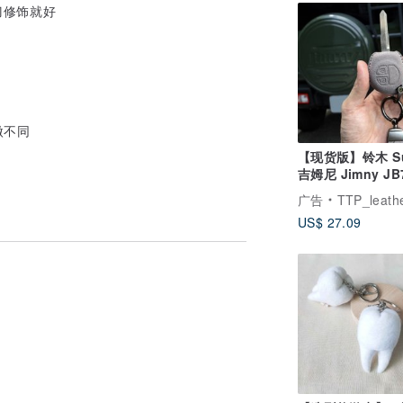
刀修饰就好
微不同
【现货版】铃木 Su
吉姆尼 Jimny JB
Nomad Ignis 
广告
TTP_leathers 波赛
US$ 27.09