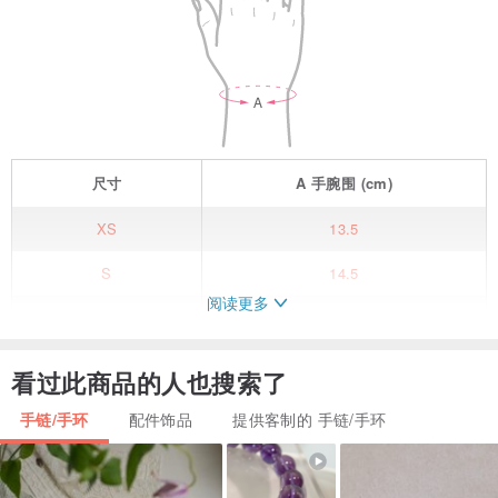
尺寸
A
手腕围
(cm)
XS
13.5
S
14.5
阅读更多
M
15.5
L
16.5
看过此商品的人也搜索了
XL
17.5
手链/手环
配件饰品
提供客制的 手链/手环
/ 商品规格 /
●天然石：黑色铁胆石