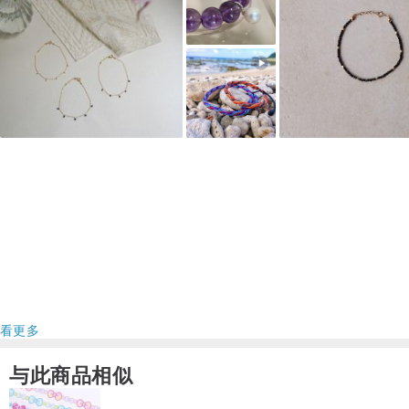
●金属配件：925银镀金
●磁扣：铜镀金电镀保护膜
●石头尺寸：圆珠切面4mm
●配戴尺寸：15.5cm
●内容物：含基本送礼包装、防氧化收纳袋
／手围尺寸／
请测量净手围，不松不紧地贴着手腕绕一圈，无须预留空间，设计师
会再为您调整。
●如何测量您的手围：
Step1.请准备一条线绳与一把尺。
Step2.确认手链想带的位置，将准备好的线绳，绕手腕一圈，并做上
记号。
看更多
Step2.将做好记号的线绳，平放于尺上测量长度，即可得到自己的手
围大小。
与此商品相似