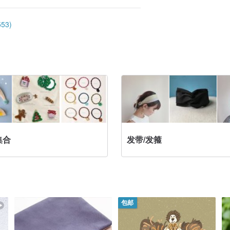
53)
集合
发带/发箍
包邮