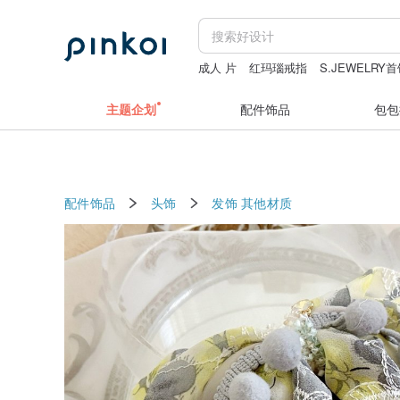
成人 片
红玛瑙戒指
S.JEWELRY
日本纯手工
毛绒玩具
主题企划
配件饰品
包包
配件饰品
头饰
发饰
其他材质