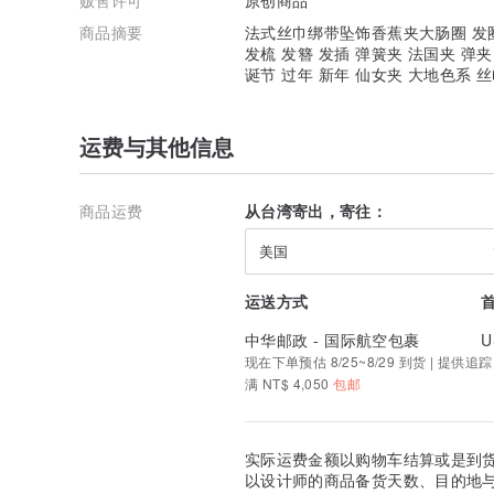
商品摘要
法式丝巾绑带坠饰香蕉夹大肠圈 发圈 
发梳 发簪 发插 弹簧夹 法国夹 弹夹
诞节 过年 新年 仙女夹 大地色系 丝
运费与其他信息
商品运费
从台湾寄出，寄往：
美国
运送方式
中华邮政 - 国际航空包裹
U
现在下单预估 8/25~8/29 到货 | 提供追踪
满 NT$ 4,050
包邮
实际运费金额以购物车结算或是到
以设计师的商品备货天数、目的地