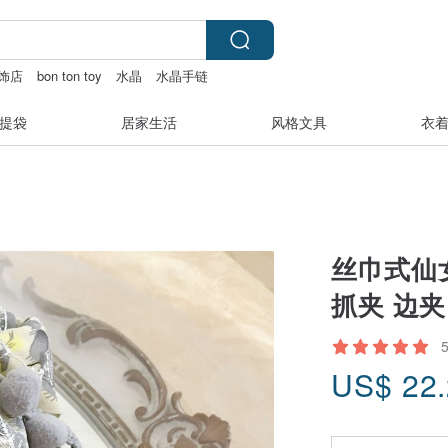
首饰店
bon ton toy
水晶
水晶手链
提袋
居家生活
风格文具
衣
丝巾式仙女
抓夹 边夹
US$
22