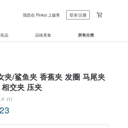
我想在 Pinkoi 上贩售
登录/注册
着良品
品味美食
所有分类
夹/鲨鱼夹 香蕉夹 发圈 马尾夹
 相交夹 压夹
5.0
(1)
.23