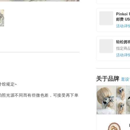
Pinko
邮费 US$
活动详
轻松拥
指定商
活动详
关于品牌
逛设
计馆规定~
拍照光源不同而有些微色差，可接受再下单