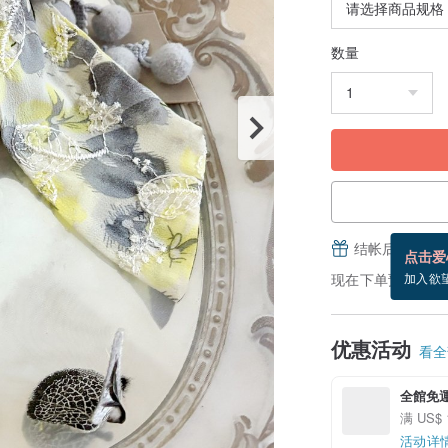
数量
结帐后填写并
点击爱
现在下单预估 8/25
加入欲
优惠活动
看全部
全館免
满 US$ 
活动详