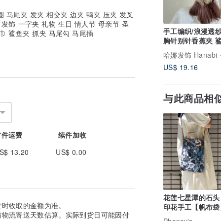
马尾夹 发夹 相交夹 边夹 鸭夹 压夹 发叉
 发饰 一字夹 礼物 生日 情人节 母亲节 圣
手工编织/浪漫透
巾 鲨鱼夹 抓夹 马尾勾 马尾插
胸针别针香蕉夹 
包头抓夹 边夹
US$ 19.16
与此商品相
首件运费
续件加收
S$ 13.20
US$ 0.00
花莲七星潭的石头
货时收取的金额为准。
印花手工【帆布袋
与物流寄送天数估算。实际到货日可能因付
背 手提 两用 包包