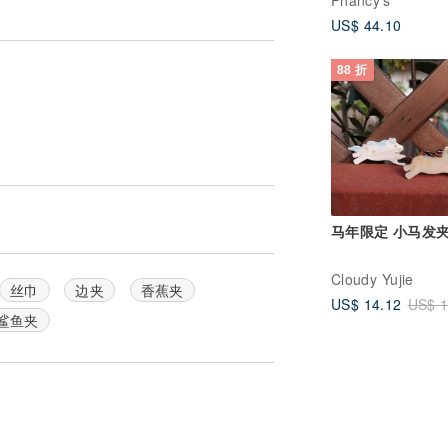
Phancy's
US$ 44.10
88 折
马年限定 小马发夹
Cloudy Yujie
丝巾
边夹
香蕉夹
US$ 14.12
US$ 1
鲨鱼夹