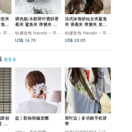
纱发夹
调色板/水彩荷叶透纱香
法式珍珠纱仙女夹鲨鱼
手机挂绳/
鲨鱼夹
蕉夹 鲨鱼夹 弹簧夹 发
夹 香蕉夹 弹簧夹 发叉
调式手机
夹 大肠圈 发圈
发圈 大肠圈 发夹
手机绳 
哈娜发饰 Hanabi ~ 手工定制发饰
哈娜发饰 Hanabi ~ 手工定制发饰
哈娜发饰 Hanabi ~ 手工定制发饰
US$ 14.70
US$ 20.05
US$ 71.
似
看更多
∣原创
盐 | 彩绘咲编发圈
荷叶边 | 多功能手机背
】侧
带
YUN SHOKUDO 云仔食堂