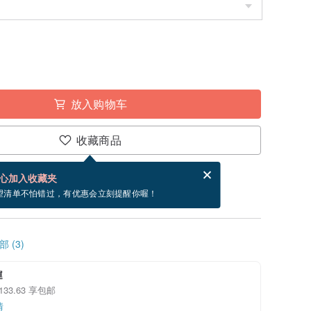
放入购物车
收藏商品
分享，免费帮你寄送电子贺卡。
电子贺卡是什么？
心加入收藏夹
~8/29 到货。
望清单不怕错过，有优惠会立刻提醒你喔！
 (3)
運
133.63 享包邮
情