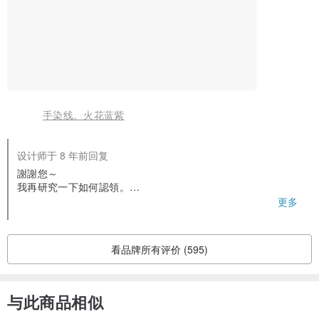
手染线。火花蓝紫
设计师于 8 年前回复
謝謝您～
我再研究一下如何認領。
希望美好氣味，能在開箱時有好心情的開始哦～
更多
看品牌所有评价 (595)
与此商品相似