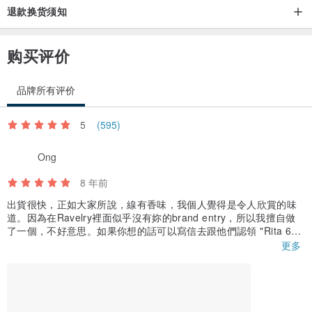
退款换货须知
购买评价
品牌所有评价
5
(595)
Ong
8 年前
出貨很快，正如大家所說，線有香味，我個人覺得是令人欣賞的味
道。因為在Ravelry裡面似乎沒有妳的brand entry，所以我擅自做
了一個，不好意思。如果你想的話可以寫信去跟他們認領 "Rita 617
手染線" 這個brand唷。
更多