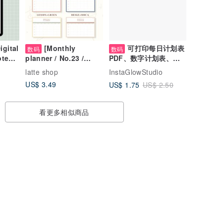
igital
[Monthly
可打印每日计划表
数码
数码
otes
planner / No.23 /
PDF、数字计划表、可
gital
Horizontal] Digital
打印清单、适用于 Ipad
latte shop
InstaGlowStudio
planner that can be
US$ 3.49
US$ 1.75
US$ 2.50
used repeatedly
every month
看更多相似商品