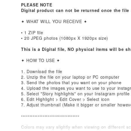
PLEASE NOTE
Digital product can not be returned once the file
✦ WHAT WILL YOU RECEIVE ✦
• 1 ZIP file
• 20 JPEG photos (1080px X 1920px size)
This is a Digital file, NO physical items will be s
✦ HOW TO USE ✦
1. Download the file
2. Unzip the file on your laptop or PC computer
3. Send the photos that you want on your phone
4. Upload the images you want to use to your instag
5. Select "Story highlights" on your Instagram profile
6. Edit Highlight > Edit Cover > Select icon
7. Adjust thumbnail (Make it bigger or smaller howe
◦◦◦◦◦◦◦◦◦◦◦◦◦◦◦◦◦◦◦◦◦◦◦◦◦◦◦◦◦◦◦◦◦◦◦
Colors may vary slightly when viewing on different sc