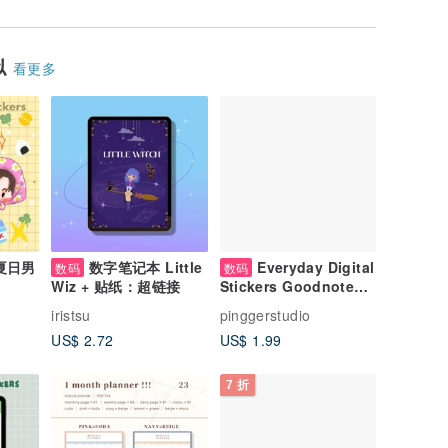
似
看更多
 夏日男
数字笔记本 Little
Everyday Digital
数码
数码
Wiz + 贴纸：超链接
Stickers Goodnotes
& Notability | Daily
iristsu
pinggerstudio
Digital Planner
US$ 2.72
US$ 1.99
Sticker
7 折