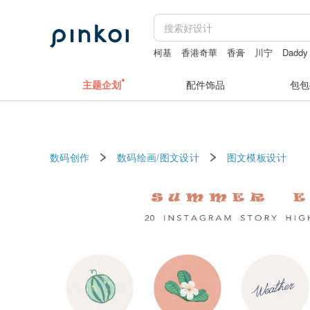
柯基
香港奇華
香膏
川宁
Daddy
黑曜石加绿松石
主题企划
配件饰品
包包
数码创作
数码绘画/图文设计
图文模板设计