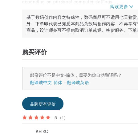
depending on personal computer settings.
◦◦◦◦◦◦◦◦◦◦◦◦◦◦◦◦◦◦◦◦◦◦◦◦◦◦◦◦◦◦◦◦◦◦◦
基于数码创作内容之特殊性，数码商品可不适用七天鉴赏
外，下单即代表已知悉本商品为数码创作内容，不再享有
FOR PERSONAL USE ONLY***
商品，设计师亦可不提供取消订单或退、换货服务。下单
◦◦◦◦◦◦◦◦◦◦◦◦◦◦◦◦◦◦◦◦◦◦◦◦◦◦◦◦◦◦◦◦◦◦◦
By purchasing this product, you agree to NOT re-distr
购买评价
anywhere. By purchasing this design you agree and 
By purchasing this item, you agree that you have re
full.
部份评价不是中文-简体，需要为你自动翻译吗？
翻译成中文-简体
翻译成英语
© AnaMaltzDesigns, 2023
品牌所有评价
5
(1)
KEIKO