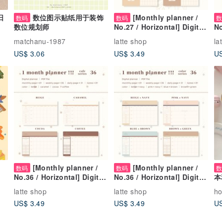
日
数位图示贴纸用于装饰
[Monthly planner /
数码
数码
数位规划师
No.27 / Horizontal] Digital
No
planner that can be used
pl
matchanu-1987
latte shop
la
repeatedly every month
re
US$ 3.06
US$ 3.49
US
[Monthly planner /
[Monthly planner /
数码
数码
No.36 / Horizontal] Digital
No.36 / Horizontal] Digital
本
planner that can be used
planner that can be used
latte shop
latte shop
h
repeatedly every month
repeatedly every month
US$ 3.49
US$ 3.49
US