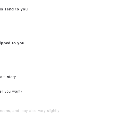
 is send to you
hipped to you.
ram story
ver you want)
reens, and may also vary slightly