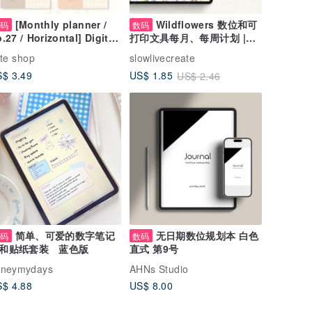
[Monthly planner /
Wildflowers 数位和可
数码
数码
.27 / Horizontal] Digital
打印文具每月、每周计划 |花
anner that can be used
香
tte shop
slowlivecreate
peatedly every month
$ 3.49
US$ 1.85
US$ 2.46
简单、可爱的数字笔记
无日期数位规划本 白色
数码
数码
和贴纸套装 蓝色版
直式 第9号
oneymydays
AHNs Studio
$ 4.88
US$ 8.00