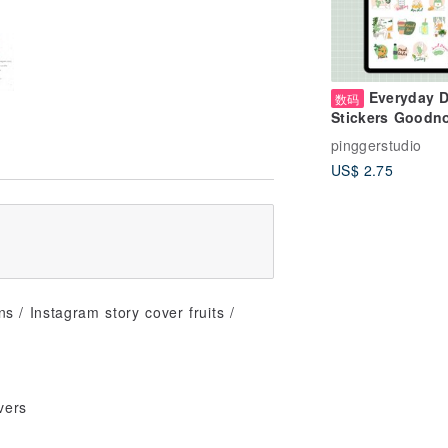
Everyday D
数码
Stickers Goodn
& Notability | Di
pinggerstudio
Garden Stickers
US$ 2.75
s / Instagram story cover fruits /
vers