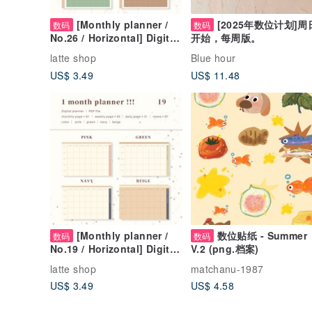
[Monthly planner /
[2025年数​​位计划]周
数码
数码
No.26 / Horizontal] Digital
开始，每周版。
planner that can be used
latte shop
Blue hour
repeatedly every month
US$ 3.49
US$ 11.48
[Monthly planner /
数位贴纸 - Summer
数码
数码
No.19 / Horizontal] Digital
V.2 (png.档案)
planner that can be used
latte shop
matchanu-1987
repeatedly every month
US$ 3.49
US$ 4.58