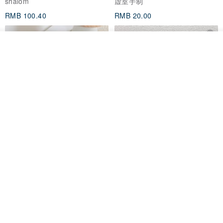
shalom
虚室手制
RMB 100.40
RMB 20.00
我要排队
了解品牌
刺绣森林 轻便防水 kobo 电子书
电子书保护套/电子书平板
保护套 客制化礼物 平板电脑包
套/Kobo 6 寸保护套/平板保护套/
阅读器套
虚室手制
shalom
RMB 20.00
RMB 100.40