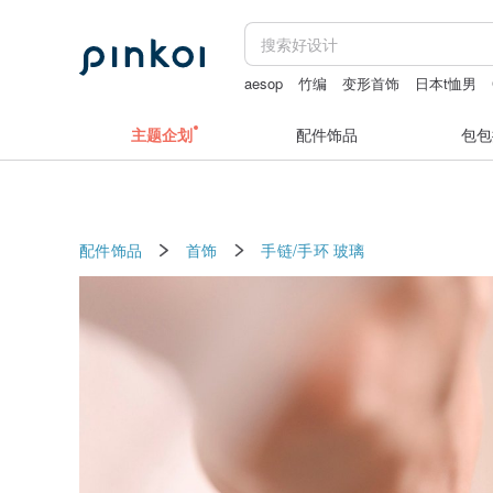
aesop
竹编
变形首饰
日本t恤男
Daddy and the Muscle Academy
香
主题企划
配件饰品
包包
配件饰品
首饰
手链/手环
玻璃