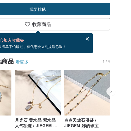
我要排队
收藏商品
分享，免费帮你寄送电子贺卡。
电子贺卡是什么？
心加入收藏夹
，你可以按“我要排队”，当有货会主动发信通知你
望清单不怕错过，有优惠会立刻提醒你喔！
他商品
1 / 4
看更多
月光石 黄水晶 紫水晶
点点天然石项链 /
精致三角
宝
人气项链 / JIEGEM 姊
JIEGEM 姊的珠宝
JIEGE
的珠宝