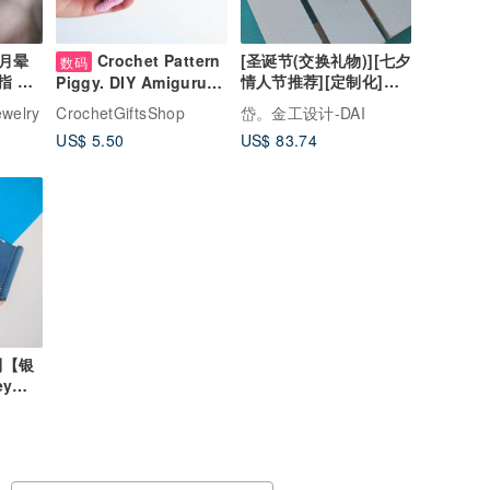
月晕
Crochet Pattern
[圣诞节(交换礼物)][七夕
数码
指 弹
情人节推荐][定制化]英
Piggy. DIY Amigurumi
文姓名纯银项链(建议6-
Crochet Pattern, PDF
welry
CrochetGiftsShop
岱。金工设计-DAI
7字以内)
file digital download
US$ 5.50
US$ 83.74
制【银
ey