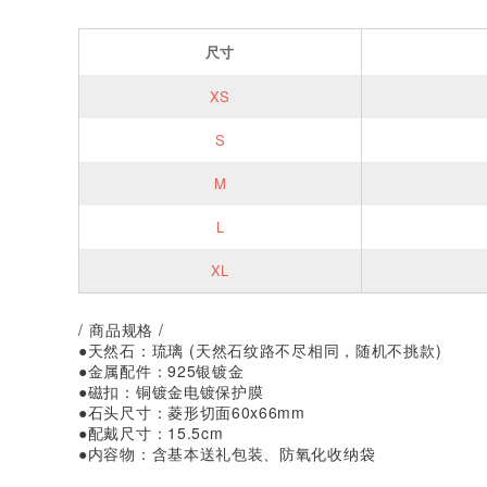
尺寸
XS
S
M
L
XL
/ 商品规格 /
●天然石：琉璃 (天然石纹路不尽相同，随机不挑款)
●金属配件：925银镀金
●磁扣：铜镀金电镀保护膜
●石头尺寸：菱形切面60x66mm
●配戴尺寸：15.5cm
●内容物：含基本送礼包装、防氧化收纳袋