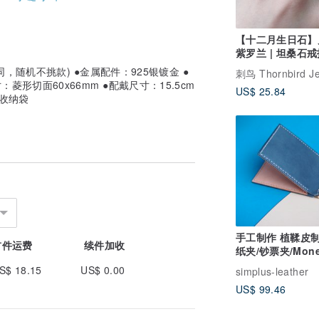
【十二月生日石】
紫罗兰 | 坦桑石戒
性戒 丹泉石
，随机不挑款) ●金属配件：925银镀金 ●
刺鸟 Thornbird Je
形切面60x66mm ●配戴尺寸：15.5cm
US$ 25.84
收纳袋
手工制作 植鞣皮
首件运费
续件加收
纸夹/钞票夹/Mon
Clip/钱夹/钱包
S$ 18.15
US$ 0.00
simplus-leather
US$ 99.46