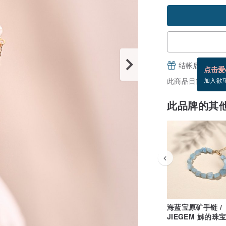
结帐后填写并
点击爱
此商品目前没现货
加入欲
此品牌的其
海蓝宝原矿手链 /
JIEGEM 姊的珠