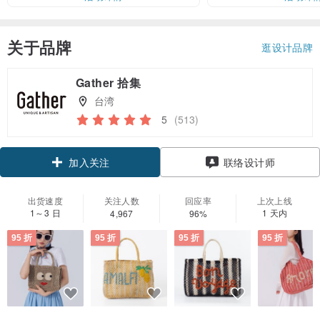
关于品牌
逛设计品牌
Gather 拾集
台湾
5
(513)
领优惠券
联络设计师
加入关注
出货速度
关注人数
回应率
上次上线
1～3 日
1 天内
4,967
96%
95 折
95 折
95 折
95 折