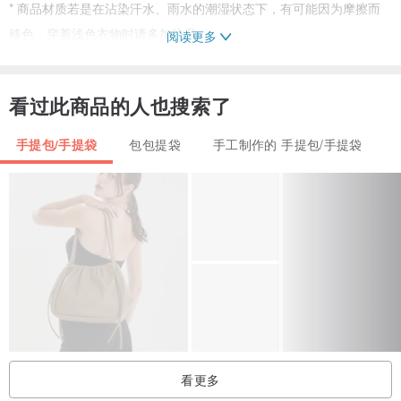
* 商品材质若是在沾染汗水、雨水的潮湿状态下，有可能因为摩擦而
移色，穿着浅色衣物时请多加注意。
阅读更多
【产品规格】
看过此商品的人也搜索了
品牌：The Jacksons
材质：100%黄麻
手提包/手提袋
包包提袋
手工制作的 手提包/手提袋
包身尺寸：宽44 x 高38 x 底11 cm
提把长：18 cm
产地：孟加拉
【保养方式】
黄麻为天然植物素材，保养简单。一般脏污可用橡皮擦擦拭；不易去
除的脏污可用刷子沾取清洁剂刷去污点；不可置入洗衣机洗涤或浸泡
水洗。遇到淋雨泼水，放置自然晾干即可。暂时未使用，请投入白报
纸或干燥剂，并放至通风处保存。黄麻会随着长时间使用而有起毛的
看更多
现象，此为材质特性的正常现象，可适度修剪起毛处。