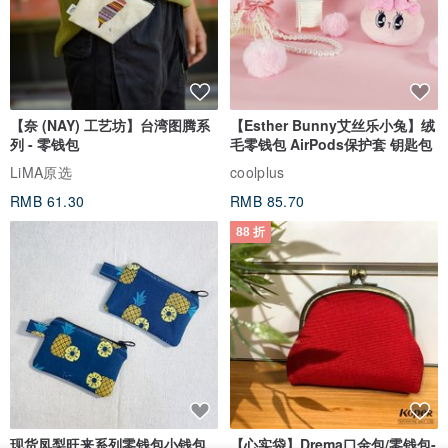
【奈 (NAY) 工艺坊】台湾图腾系
【Esther Bunny艾丝乐小兔】绒
列 - 零钱包
毛零钱包 AirPods保护套 钥匙包
LiMA原选
coolplus
RMB 61.30
RMB 85.70
88 折
现货凤梨旺来系列零钱包小钱包
【心实袋】Drema口金包/零钱包-