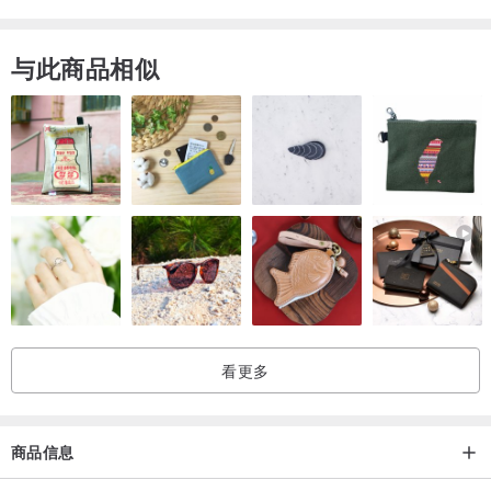
与此商品相似
【品牌故事】
结合英国美学创意和孟加拉的传统工艺，而诞生这一系列美丽且富童
趣风格的手工编织包款，不论是户外活动或逛街，为每一次的外出增
添缤纷乐趣。
使用孟加拉产黄麻再经过传统手工编织，每个包款都具有轻量、弹性
看更多
且实用的特性。由于孟加拉西南部偏乡缺乏资源，The Jacksons 的扶
助计划是让当地妇女能借由编织工艺获得合理报酬，并为她们的子女
带来医疗与教育支持，品牌创办人 Louise 透过推动这项计划为当地带
商品信息
来实质的助益。对 The Jacksons 而言，不仅仅只是一个品牌，同时