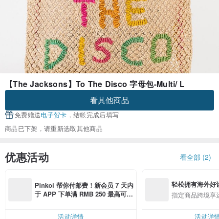
【The Jacksons】To The Disco 字母包-Multi/ L
看其他商品
免费赠送
电子贺卡
，结帐完成后填写
商品已下架，请重新选取其他商品
优惠活动
看全部 (2)
轻松拥有海外好
Pinkoi 帮你付邮费！新会员 7 天内
于 APP 下单满 RMB 250 最高可折
指定商品跨境享
邮费 RMB 40
活动详情
活动详