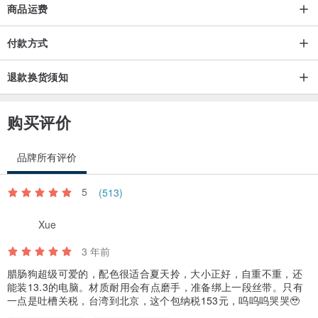
商品运费
更肩负着帮助妇女及改善偏远社区环境的使命感。
付款方式
退款换货须知
购买评价
品牌所有评价
5
(513)
Xue
3 年前
腊肠狗超级可爱的，配色很适合夏天拎，大小正好，自重不重，还
能装13.3的电脑。材质耐用会有点磨手，准备绑上一段丝带。只有
一点是吐槽关税，台湾到北京，这个包纳税153元，呜呜呜哭哭🥹