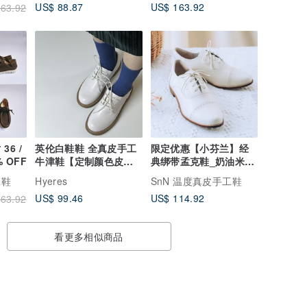
US$ 88.87
US$ 163.92
63.92
 36 /
英伦白鞋鞋 全真皮手工
限定优惠【小芬兰】经
% OFF
牛津鞋【定制颜色皮
典绑带孟克鞋_奶油米 |
革】
手工订制| MIT
工鞋
Hyeres
SnN 温度真皮手工鞋
US$ 99.46
US$ 114.92
63.92
看更多相似商品