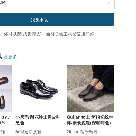
我要排队
，你可以按“我要排队”，当有货会主动发信通知你
似
看更多
 37 /
小尺码/雕花绅士男皮鞋
Gullar 女士 简约切线牛
8%
黑色
津-素食皮鞋(深咖啡色)
工鞋
阿玛迪斯皮鞋
Gullar 葛乐鞋履