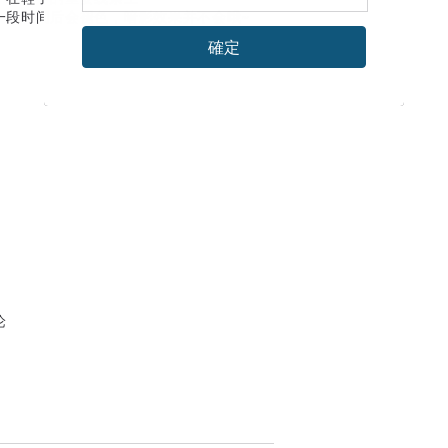
一段时间后会褪色，暗影效果并不会哦~
確定
论