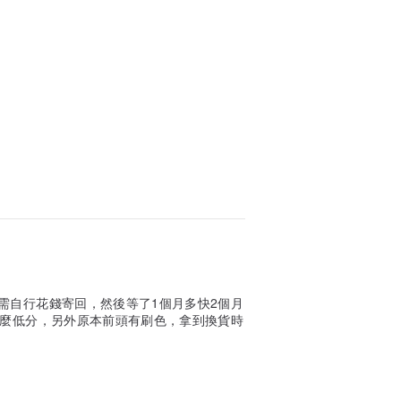
需自行花錢寄回，然後等了1個月多快2個月
那麼低分，另外原本前頭有刷色，拿到換貨時