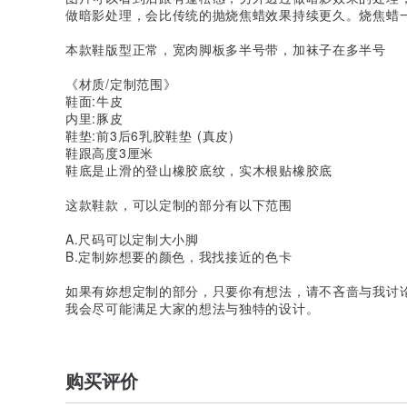
做暗影处理，会比传统的抛烧焦蜡效果持续更久。烧焦蜡
本款鞋版型正常，宽肉脚板多半号带，加袜子在多半号
《材质/定制范围》
鞋面:牛皮
内里:豚皮
鞋垫:前3后6乳胶鞋垫 (真皮)
鞋跟高度3厘米
鞋底是止滑的登山橡胶底纹，实木根贴橡胶底
这款鞋款，可以定制的部分有以下范围
A.尺码可以定制大小脚
B.定制妳想要的颜色，我找接近的色卡
如果有妳想定制的部分，只要你有想法，请不吝啬与我讨
我会尽可能满足大家的想法与独特的设计。
购买评价