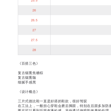
25.5
26
26.5
27
27.5
28
《百搭三色》
复古烟熏焦糖棕
复古烟熏咖
细腻手感黑
《设计概念》
三片式德比鞋一直是好搭的鞋款，很好驾驭
在工法上，一般担心穿鞋会磨后脚跟，特别在后跟多加防
图片可以看到后跟有蓬松感，另外透过做暗影效果的处理