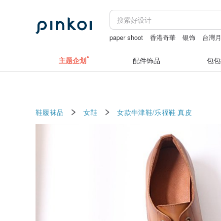
paper shoot
香港奇華
银饰
台灣
主题企划
配件饰品
包包
鞋履袜品
女鞋
女款牛津鞋/乐福鞋
真皮