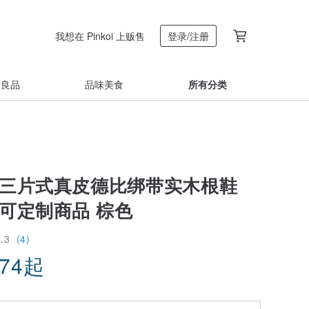
我想在 Pinkoi 上贩售
登录/注册
着良品
品味美食
所有分类
 三片式真皮德比绑带实木根鞋
 可定制商品 棕色
4.3
(4)
.74
起