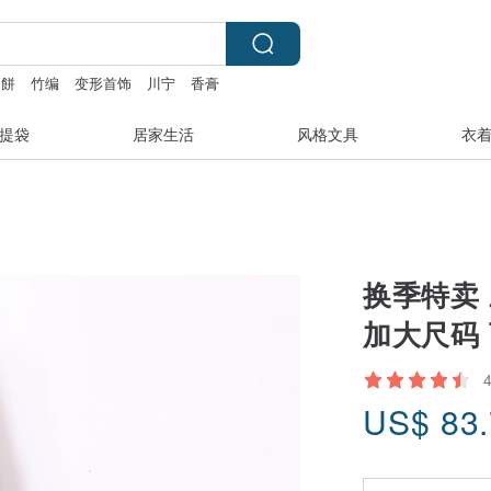
月餅
竹编
变形首饰
川宁
香膏
提袋
居家生活
风格文具
衣
换季特卖
加大尺码
US$
83