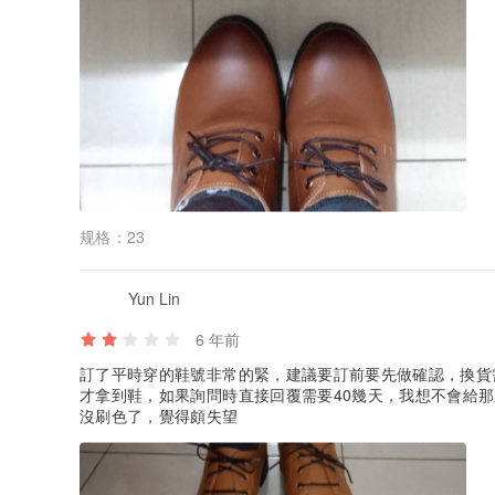
规格：
23
Yun Lin
6 年前
訂了平時穿的鞋號非常的緊，建議要訂前要先做確認，換貨
才拿到鞋，如果詢問時直接回覆需要40幾天，我想不會給
沒刷色了，覺得頗失望