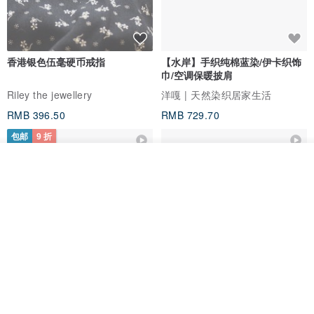
香港银色伍毫硬币戒指
【水岸】手织纯棉蓝染/伊卡织饰
巾/空调保暖披肩
Riley the jewellery
洋嘎 | 天然染织居家生活
RMB 396.50
RMB 729.70
包邮
9 折
我要排队
加入收藏
了解品牌
木质树脂吊坠 Aurora borealis
特卖品｜麻 wool 混纺 双色长款
Glow in the Dark
草木手染披肩 靛蓝与胭脂红