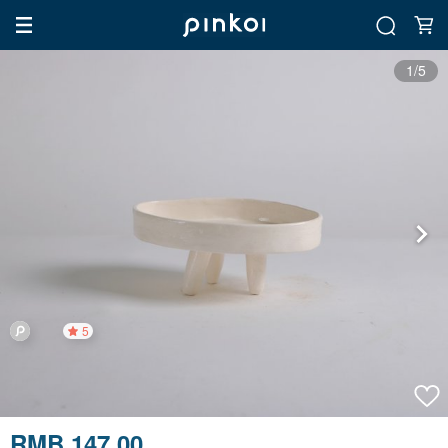
1/5
5
RMB 147.00