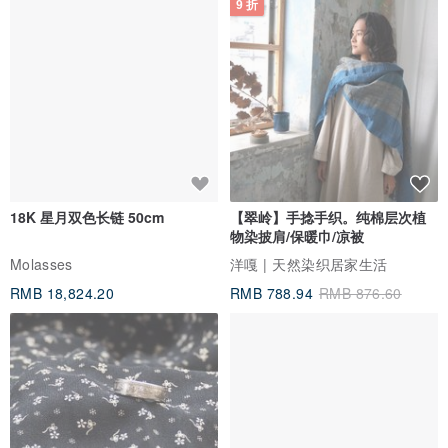
9 折
18K 星月双色长链 50cm
【翠岭】手捻手织。纯棉层次植
物染披肩/保暖巾/凉被
Molasses
洋嘎 | 天然染织居家生活
RMB 18,824.20
RMB 788.94
RMB 876.60