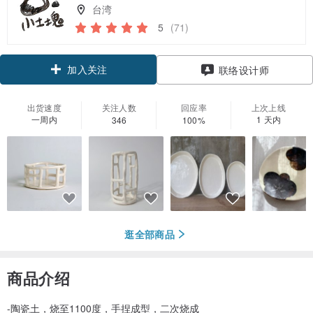
台湾
5
(71)
加入关注
联络设计师
出货速度
关注人数
回应率
上次上线
一周内
1 天内
346
100%
逛全部商品
商品介绍
-陶瓷土，烧至1100度，手捏成型，二次烧成