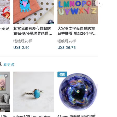
~圣诞
其实我很有爱心自黏绣
大写英文字母自黏绣布
超级可爱
布贴-妖怪星球异想世界
贴拼拼看 整组26个字母
设计创作 小陶器喵喵
系列
一起买有优惠喔!!
列-梦到
猴猴玩花样
猴猴玩花样
猴猴玩花
US$ 2.90
US$ 26.73
US$ 75.
似
看更多
包邮
| 粉
silver925 touquoise
43mm 两面星云宇宙玻