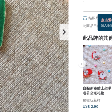
结帐后填写并
点击爱
此商品目前没现货
加入欲
此品牌的其
自黏新布贴上架啰
老公公送礼物
猴猴玩花样
US$ 2.90