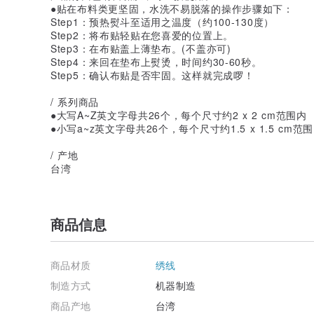
●贴在布料类更坚固，水洗不易脱落的操作步骤如下：
Step1：预热熨斗至适用之温度（约100-130度）
Step2：将布贴轻贴在您喜爱的位置上。
Step3：在布贴盖上薄垫布。(不盖亦可)
Step4：来回在垫布上熨烫，时间约30-60秒。
Step5：确认布贴是否牢固。这样就完成啰！
/ 系列商品
●大写A~Z英文字母共26个，每个尺寸约2 x 2 cm范围内
●小写a~z英文字母共26个，每个尺寸约1.5 x 1.5 cm范
/ 产地
台湾
商品信息
商品材质
绣线
制造方式
机器制造
商品产地
台湾