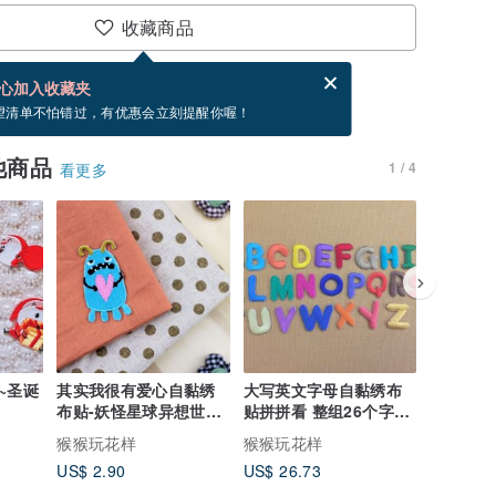
收藏商品
分享，免费帮你寄送电子贺卡。
电子贺卡是什么？
心加入收藏夹
，你可以按“我要排队”，当有货会主动发信通知你
望清单不怕错过，有优惠会立刻提醒你喔！
他商品
1 / 4
看更多
~圣诞
其实我很有爱心自黏绣
大写英文字母自黏绣布
超级可爱
布贴-妖怪星球异想世界
贴拼拼看 整组26个字母
设计创作 小陶器喵喵
系列
一起买有优惠喔!!
列-梦到
猴猴玩花样
猴猴玩花样
猴猴玩花
US$ 2.90
US$ 26.73
US$ 75.