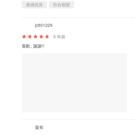
质感优异
符合期望
jc801229
5 年前
喜歡, 謝謝!!
粟宥