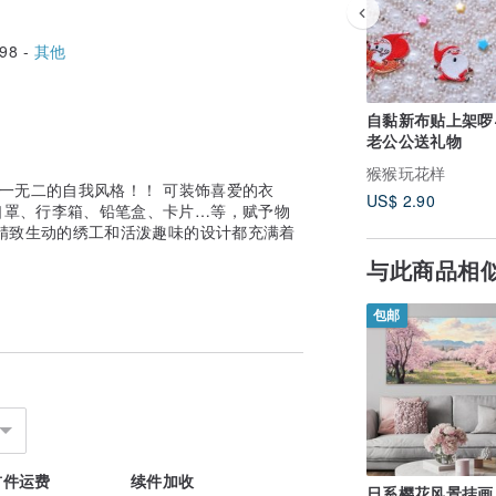
98 -
其他
自黏新布贴上架啰
老公公送礼物
猴猴玩花样
独一无二的自我风格！！ 可装饰喜爱的衣
US$ 2.90
口罩、行李箱、铅笔盒、卡片…等，赋予物
精致生动的绣工和活泼趣味的设计都充满着
与此商品相
包邮
首件运费
续件加收
日系樱花风景挂画 