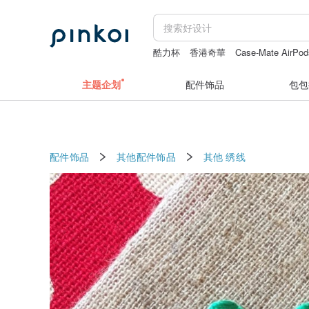
酷力杯
香港奇華
Case-Mate AirP
daddy and the muscle academy
aes
台灣月餅
主题企划
配件饰品
包包
配件饰品
其他配件饰品
其他
绣线