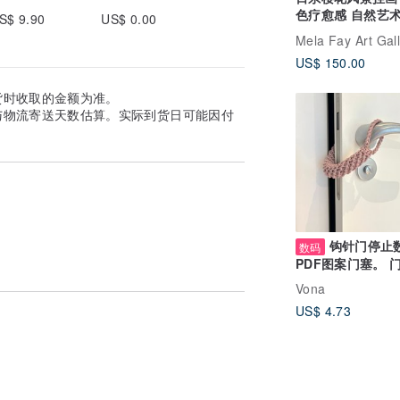
色疗愈感 自然艺
S$ 9.90
US$ 0.00
Mela Fay Art Gal
US$ 150.00
货时收取的金额为准。
与物流寄送天数估算。实际到货日可能因付
钩针门停止
数码
PDF图案门塞。 
了。
Vona
US$ 4.73