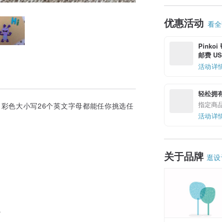
优惠活动
看全部
Pinko
邮费 US$
活动详
轻松拥
指定商
age，彩色大小写26个英文字母都能任你挑选任
活动详
关于品牌
逛设
。