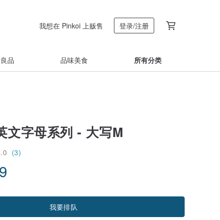
我想在 Pinkoi 上贩售
登录/注册
着良品
品味美食
所有分类
 英文字母系列 - 大写M
5.0
(3)
79
我要排队