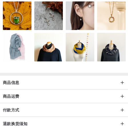
►下列情形请恕无法接受退换货
1. 超过七天的鉴赏期。
2. 在使用后未经妥善保存而导致商品毁损。
3. 外包装纸盒轻微的折痕或是因搬运过程中不严重的碰撞，并不影响
产品本身品质。
4. 产品所附之相关赠品及相关物品遗失或毁损。
5. 定制商品如修改戒围及穿刺类珠宝(耳环)等，基于卫生理由，恕不
接受退换货。
商品信息
商品运费
付款方式
退款换货须知