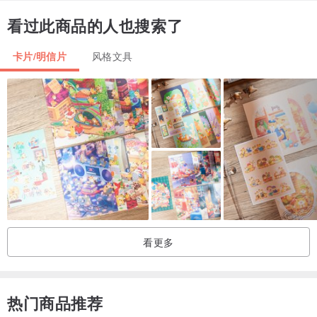
・品牌保证卡
看过此商品的人也搜索了
・名片
・祝福小卡片（免费手写50字内小卡片)
卡片/明信片
风格文具
❧ 响应环保爱地球 - 环保包装
为响应环保，结帐时可以另外备注使用环保包装，
我们将为您准备最简约轻便的包装。
环保包装会省略精美提袋，
其余基本配备及防撞措施都会准备完善。
►七日鉴赏期
1. 如果商品本身并无任何损坏瑕疵或污损情况而需求退货，
买方需自行负担退回之运费。
看更多
2. 商品图片的颜色会因拍摄灯光环境或个人屏幕设定不同，
而造成部份色差现象，请以实际收到的 商品颜色为主； 非属瑕疵。
热门商品推荐
3. 如因色差因素需办理退货，需由买方自行负担商品退回的 运费。