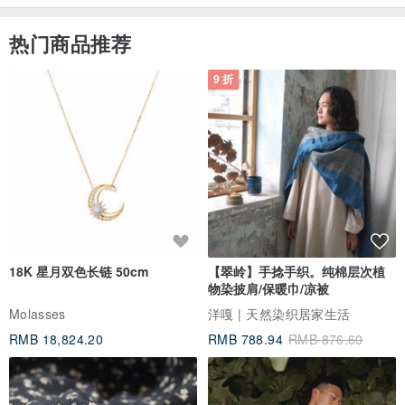
｜天然彩宝｜
热门商品推荐
坚持参与每一个步骤、每一个细节，
自行选购来自各国高品质的宝石和原矿，
9 折
经过严格的筛选作为珠宝的材料。
宝石是整体作品的核心，
其卓越的品质对于整体的设计至关重要，
大自然的美丽与灵性成了世界共通的真挚语言。
｜精湛工艺｜
YING CHEN CHEN的每一件珠宝都是由工艺精湛非凡的
18K 星月双色长链 50cm
【翠岭】手捻手织。纯棉层次植
工匠组成的完美团队打造，
物染披肩/保暖巾/凉被
我们将确保每一件珠宝都达到最顶级的卓越品质。
Molasses
洋嘎 | 天然染织居家生活
此外，我们提供全面且专业的珠宝设计订制服务，
RMB 18,824.20
RMB 788.94
RMB 876.60
将繁复的设计幻化为真实的艺术品，
每一件珠宝都是绝无仅有大师级的作品。