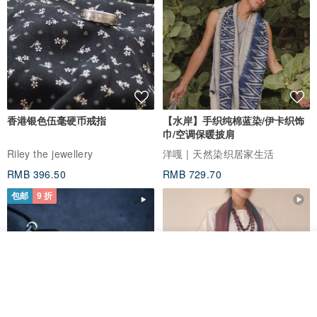
｜YING CHEN CHEN 实体店面｜
台中南屯设计办公室 | 台中市南屯区大墩五街350号
营业时间：周一至周五 10:00－17:30 (采预约服务)
香港银色伍毫硬币戒指
【水岸】手织纯棉蓝染/伊卡织饰
❧欢迎预约鉴赏 / 订制 YING CHEN CHEN 珠宝
巾/空调保暖披肩
Riley the jewellery
洋嘎 | 天然染织居家生活
RMB 396.50
RMB 729.70
包邮
9 折
放入购物车
加入收藏
了解品牌