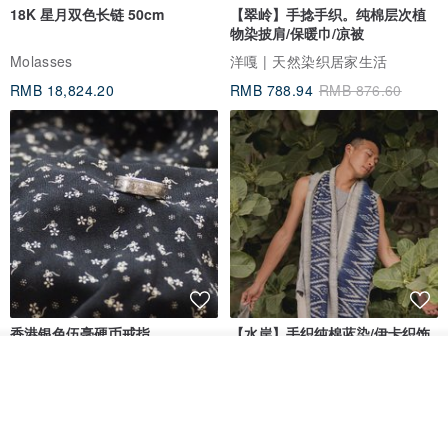
18K 星月双色长链 50cm
【翠岭】手捻手织。纯棉层次植
物染披肩/保暖巾/凉被
Molasses
洋嘎 | 天然染织居家生活
RMB 18,824.20
RMB 788.94
RMB 876.60
香港银色伍毫硬币戒指
【水岸】手织纯棉蓝染/伊卡织饰
巾/空调保暖披肩
看其他商品
Riley the jewellery
洋嘎 | 天然染织居家生活
了解品牌
RMB 396.50
RMB 729.70
包邮
9 折