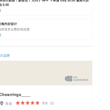
i 帮你付邮费！新会员 7 天内于 APP 下单满 US$ 30.00 最高可折
 6.00
情
有海外好设计
品跨境享运费折抵优惠
情
计品牌
Chearrings____
5.0
(2)
香港