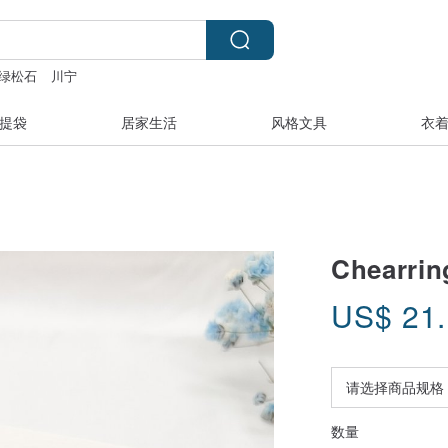
绿松石
川宁
针蜘蛛
变形首饰
提袋
居家生活
风格文具
衣
Chearr
US$
21
数量