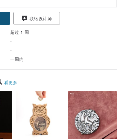
联络设计师
超过 1 周
-
-
一周内
似
看更多