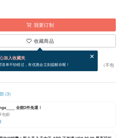
我要订制
收藏商品
分享，免费帮你寄送电子贺卡。
电子贺卡是什么？
心加入收藏夹
制”。付款后，从开始制作到寄出商品为 3 个工作天。（不包
望清单不怕错过，有优惠会立刻提醒你喔！
 (3)
rings____ 全館2件免運！
件享包邮
情