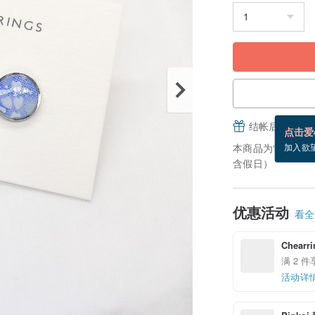
结帐后填写并
点击爱
本商品为“接单订
加入欲
含假日）
优惠活动
看全部
Chear
满 2 
活动详