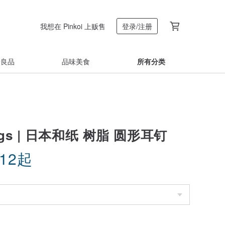
我想在 Pinkoi 上贩售
登录/注册
着良品
品味美食
所有分类
ings | 日本和纸 树脂 圆形耳钉
.12
起