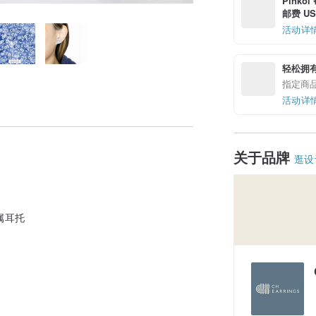
Pinko
邮费 US$
活动详
轻松拥
指定商
活动详
关于品牌
逛设
属耳托