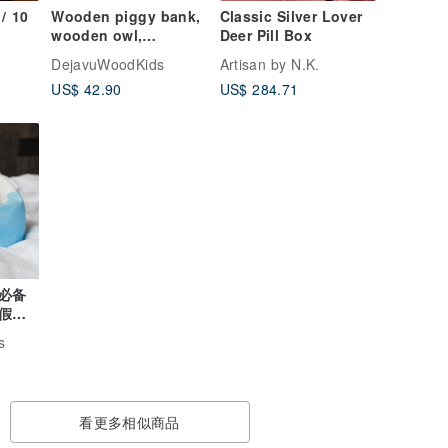
 10
Wooden piggy bank,
Classic Silver Lover
wooden owl,
Deer Pill Box
Customized gift coin
DejavuWoodKids
Artisan by N.K.
bank, animal money
US$ 42.90
US$ 284.71
box
必备
假小
s
看更多相似商品