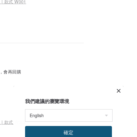
 | 款式 W001
，會再回購
我們建議的瀏覽環境
 | 款式 W002
確定