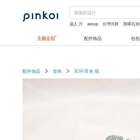
成人 片
aesop
台灣月餅
黑曜石加
Case-Mate AirPods Pro2 哑光黑
胸
主题企划
配件饰品
包包
配件饰品
首饰
耳环/耳夹
纸