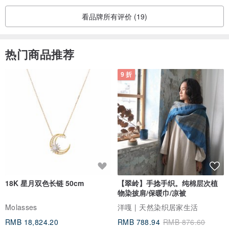
看品牌所有评价 (19)
热门商品推荐
9 折
18K 星月双色长链 50cm
【翠岭】手捻手织。纯棉层次植
物染披肩/保暖巾/凉被
Molasses
洋嘎 | 天然染织居家生活
RMB 18,824.20
RMB 788.94
RMB 876.60