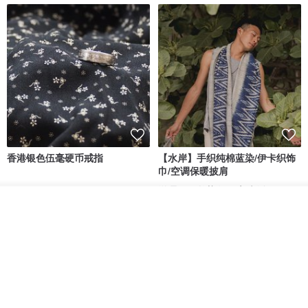
香港银色伍毫硬币戒指
【水岸】手织纯棉蓝染/伊卡织饰
巾/空调保暖披肩
Riley the jewellery
洋嘎 | 天然染织居家生活
看其他商品
RMB 396.50
RMB 729.70
了解品牌
包邮
9 折