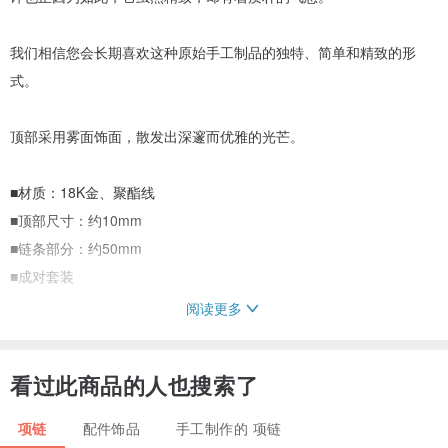
我们相信您会长期喜欢这种原始手工制品的独特、简单和精致的形
式。
顶部采用雾面饰面，散发出深邃而优雅的光芒。
■材质：18K金、聚酯线
■顶部尺寸：约10mm
■链条部分：约50mm
■成对套装
阅读更多
*请注意，由于每件商品都是手工制作，因此形状和尺寸可能略有不
同。
看过此商品的人也搜索了
项链
配件饰品
手工制作的 项链