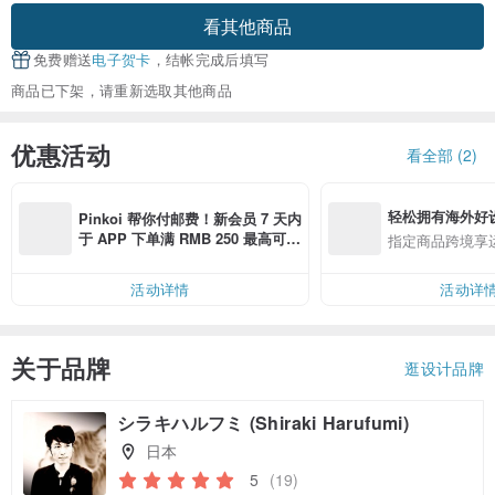
看其他商品
免费赠送
电子贺卡
，结帐完成后填写
商品已下架，请重新选取其他商品
优惠活动
看全部 (2)
轻松拥有海外好
Pinkoi 帮你付邮费！新会员 7 天内
于 APP 下单满 RMB 250 最高可折
指定商品跨境享
邮费 RMB 40
活动详情
活动详
关于品牌
逛设计品牌
シラキハルフミ (Shiraki Harufumi)
日本
5
(19)