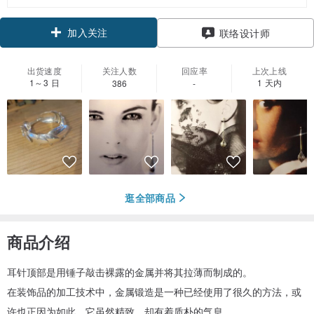
加入关注
联络设计师
出货速度
关注人数
回应率
上次上线
1～3 日
1 天内
386
-
逛全部商品
商品介绍
耳针顶部是用锤子敲击裸露的金属并将其拉薄而制成的。
在装饰品的加工技术中，金属锻造是一种已经使用了很久的方法，或
许也正因为如此，它虽然精致，却有着质朴的气息。