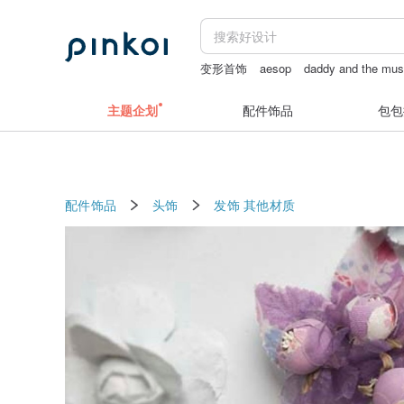
变形首饰
aesop
daddy and the mu
paper shoot
新娘配饰
银饰
主题企划
配件饰品
包包
配件饰品
头饰
发饰
其他材质