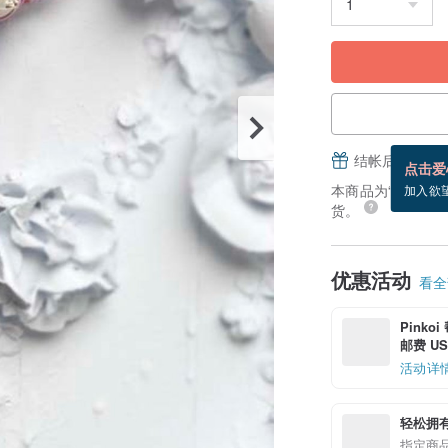
结帐后填写并
点击爱
本商品为“接单订制”
加入欲
货。
优惠活动
看全部
Pinko
邮费 US$
活动详
轻松拥
指定商