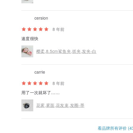
cersion
8 年前
速度很快
樱柔,8.5cm鲨鱼夹,抓夹,发夹-白
carrie
8 年前
用了一次就坏了……
花雾,雾面,花发束,发圈-墨
看品牌所有评价 (43