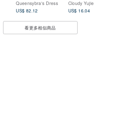
Queensybra's Dress
Cloudy Yujie
US$ 82.12
US$ 16.04
看更多相似商品