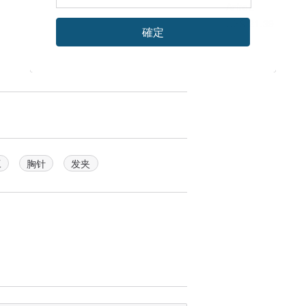
ArfreL
US$ 21.39
確定
工
胸针
发夹