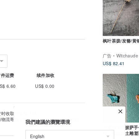
枫叶茶拨/发簪/黄
广告
Witchaude
US$ 82.41
首件运费
续件加收
S$ 6.60
US$ 0.00
货时收取的金额为准。
与物流寄送天数估算。实际到货日可能因付
我們建議的瀏覽環境
吉塔恐龙爱披萨手
环 - 纸浆陶土雕