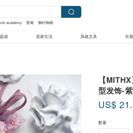
scle academy
香膏
胸针蜘蛛
提袋
居家生活
风格文具
衣
【MITH
型发饰-紫
US$
21
数量