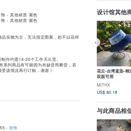
设计馆其他
商品实物为主，无法指定图案，恕不以花样
制作约需14-20个工作天出货。
纹布系列商品有可能因为布缺货而断货，若
接受该情况再行订购，谢谢！
花云-台湾蓝染-棉
双面可用
MITHX
US$ 80.18
与此商品相
55 -
发饰