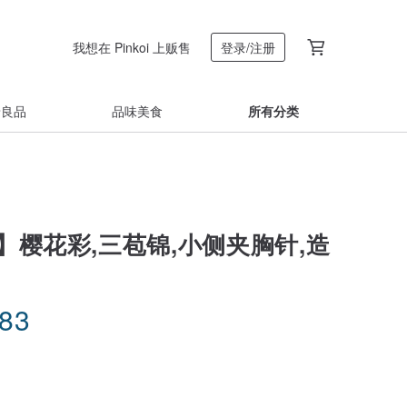
我想在 Pinkoi 上贩售
登录/注册
着良品
品味美食
所有分类
X】樱花彩,三苞锦,小侧夹胸针,造
.83