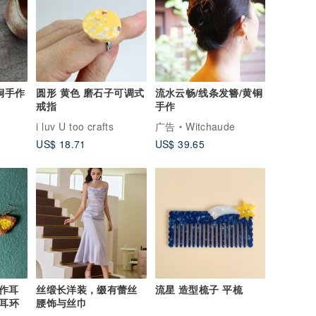
铜手作
圆形 黄色 磨石子可调式
流水云畅/线条发簪/黄铜
戒指
手作
i luv U too crafts
广告
Witchaude
US$ 18.71
US$ 39.65
作耳
丝缎长洋装，缀有蕾丝
流星 造型梳子 平梳
塑耳环
腰饰与丝巾