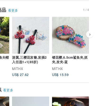
商品
1 / 4
看更多
渔夫帽
游翼,三樱花发簪,发插2
镂花樱,6.5cm鲨鱼夹,抓
阿里山龙
入任选1+1(85折)
夹,发夹-蓝
海夹(二入
MITHX
MITHX
MITHX
US$ 27.62
US$ 15.59
US$ 6.6
似
看更多