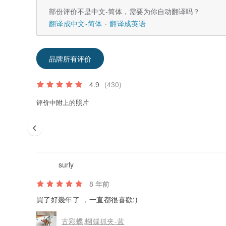
部份评价不是中文-简体，需要为你自动翻译吗？
翻译成中文-简体
翻译成英语
品牌所有评价
4.9
(430)
评价中附上的照片
surly
8 年前
買了好幾年了 ，一直都很喜歡:)
古彩蝶,蝴蝶抓夹-蓝