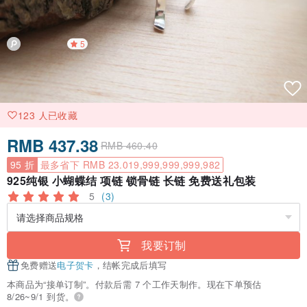
5
123 人已收藏
RMB 437.38
RMB 460.40
95 折
最多省下 RMB 23.019,999,999,999,982
925纯银 小蝴蝶结 项链 锁骨链 长链 免费送礼包装
5
(3)
我要订制
免费赠送
电子贺卡
，结帐完成后填写
本商品为“接单订制”。付款后需 7 个工作天制作。现在下单预估
8/26~9/1 到货。