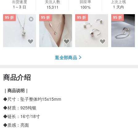
出货速度
关注人数
回应率
上次上线
1～3 日
1 天内
15,311
100%
95 折
95 折
95 折
95 折
逛全部商品
商品介绍
｜商品说明｜
◆尺寸：坠子整体约15x15mm
◆材质：925纯银
◆链长：16寸/18寸
◆质感：亮面