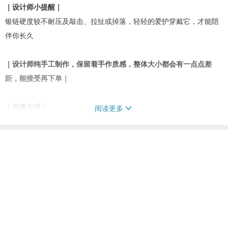
｜设计师小提醒｜
银链硬度较不耐压及敲击、拉扯或掉落，轻轻的爱护穿戴它，才能陪
伴你长久
｜设计师纯手工制作，保留着手作质感，整体大小都会有一点点差
距，能接受再下单｜
｜包装方式｜
阅读更多
一般出货，以
⌜环保包装⌟
出货。(需送礼包装，请订单备注∶送礼包
装。)
看过此商品的人也搜索了
｜★详细包装说明+图片在这⭣⭣⭣⭣在这。请务必详阅后，订单备注需要
项链
配件饰品
提供客制的 项链
的包装方式。｜
www.pinkoi.com/product/N2hgCmMz
｜免费送礼卡片 / 代写小卡｜