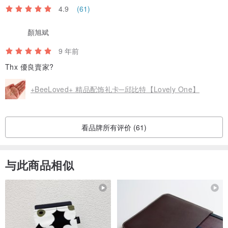
4.9
(61)
顏旭斌
9 年前
Thx 優良賣家?
+BeeLoved+ 精品配饰礼卡─邱比特【Lovely One】
看品牌所有评价 (61)
与此商品相似