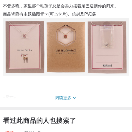
不管多晚，家里那个毛孩子总是会卖力摇着尾巴迎接你的归来。
商品皆附有主题插图背卡(可当卡片)、信封及PVC袋
+尺寸+
阅读更多
16寸锁骨链 (附有2寸延长链)
看过此商品的人也搜索了