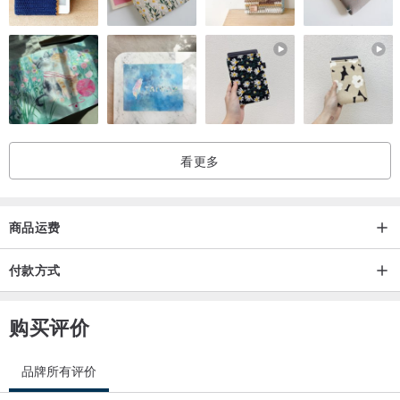
洗澡时请记得将项链取下
不佩带时可置于夹链袋内隔绝空气及湿气
一次购买满1500元，享免运费优惠!
。
【Holiday Greeting】挑你的耶诞礼物
。
看更多
活动方式 :
即日起至2014/12/31，凡购买【Holiday Greeting】系列2个，就可以
挑选以下六种首饰(A~I)任1款(不含礼卡)，订购完成请在备注栏上填写
商品运费
想要的款式，每款数量有限，送完为止喔 !
付款方式
购买评价
品牌所有评价