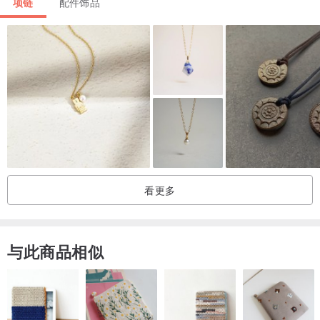
项链
配件饰品
看更多
+材质+
与此商品相似
坠子: 合金、施华洛世奇水钻
双层精镀18K金or纯银 (不含镍金属，为低敏产品)
+使用及保养方式+