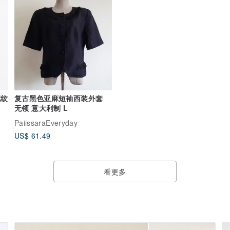
花纹
复古黑色亚麻短袖西装外套
无领 意大利制 L
PaiissaraEveryday
US$ 61.49
看更多