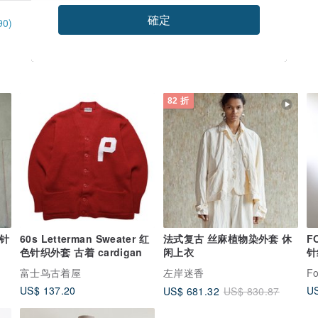
確定
0)
82 折
层针
60s Letterman Sweater 红
法式复古 丝麻植物染外套 休
F
色针织外套 古着 cardigan
闲上衣
针
富士鸟古着屋
左岸迷香
Fo
US$ 137.20
US
US$ 681.32
US$ 830.87