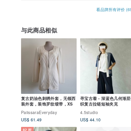
看品牌所有评价 (69
与此商品相似
复古奶油色刺绣外套，无领西
寻宝古着 - 深蓝色几何渐
装外套，装饰罗纹缎带，XS
织复古拉链短袖夹克
PaiissaraEveryday
4.5studio
US$ 61.49
US$ 44.10
82 折