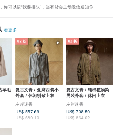
，你可以按“我要排队”，当有货会主动发信通知你
似
看更多
82 折
82 折
复古羊毛
复古文青 / 亚麻西装小
复古文青 / 纯棉植物染
外套 / 休闲别致上衣
男装外套 / 休闲上衣
左岸迷香
左岸迷香
US$ 557.69
US$ 708.50
US$ 680.10
US$ 864.02