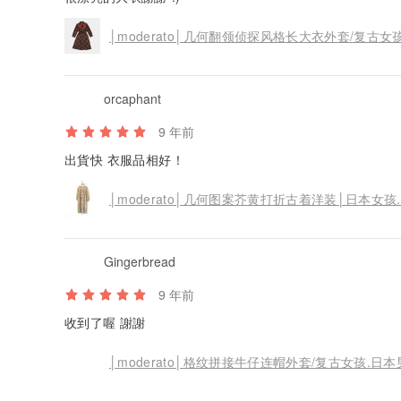
│moderato│几何翻领侦探风格长大衣外套/复古女
orcaphant
9 年前
出貨快 衣服品相好！
│moderato│几何图案芥黄打折古着洋装│日本女孩.
Gingerbread
9 年前
收到了喔 謝謝
│moderato│格纹拼接牛仔连帽外套/复古女孩.日