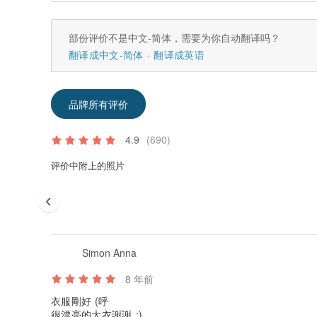
肩宽39cm
胸宽48cm
下摆45cm
部份评价不是中文-简体，需要为你自动翻译吗？
袖长60cm
翻译成中文-简体
翻译成英语
袖口11cm
平量尺寸
品牌所有评价
产地/制造方式
vintage collection
4.9
(690)
评价中附上的照片
Simon Anna
8 年前
衣服剛好 (呼
很漂亮的大衣謝謝 :)