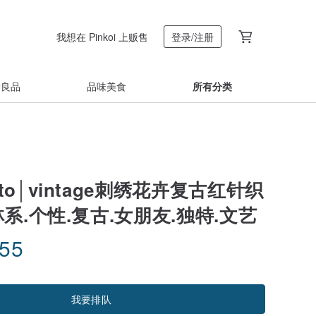
我想在 Pinkoi 上贩售
登录/注册
着良品
品味美食
所有分类
ato│vintage刺绣花卉复古红针织
系.个性.复古.女朋友.独特.文艺
.55
我要排队