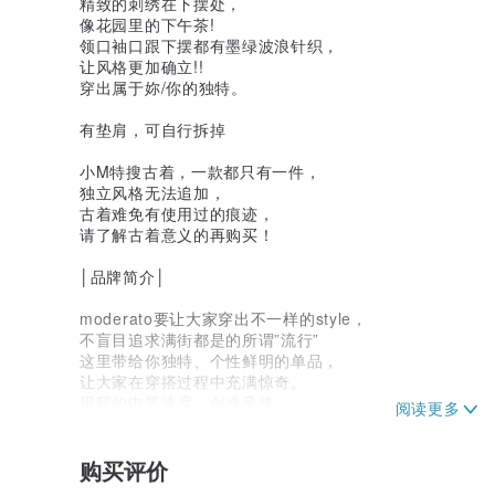
精致的刺绣在下摆处，
像花园里的下午茶!
领口袖口跟下摆都有墨绿波浪针织，
让风格更加确立!!
穿出属于妳/你的独特。
有垫肩，可自行拆掉
小M特搜古着，一款都只有一件，
独立风格无法追加，
古着难免有使用过的痕迹，
请了解古着意义的再购买！
│品牌简介│
moderato要让大家穿出不一样的style，
不盲目追求满街都是的所谓”流行”
这里带给你独特、个性鲜明的单品，
让大家在穿搭过程中充满惊奇。
用我的中等速度，创造风格。
│商品尺寸│
购买评价
衣长64cm