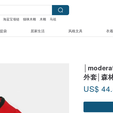
海蓝宝项链
猫咪木雕
木雕
马祖
提袋
居家生活
风格文具
衣
│moder
外套│森林
US$
44