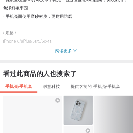
色泽鲜艳牢固
- 手机壳面使用磨砂材质，更耐用防磨
/ 规格 /
iPhone 6/6Plus/5s/5/5c/4s
阅读更多
/ 其他规格 /
Samsung, Sony, HTC, LG, 小米, Moto
看过此商品的人也搜索了
若客人订购除iPhone以外的型号手机壳，请将您需要订制的手机品牌
手机壳/手机套
创意科技
提供客制的 手机壳/手机套
和型号留言给我们，确认型号后我们这边便会安排制作~^ω^~♡
/ 设计师及品牌简介 /
Dollmei (多美猫咪)是由本地插画师独家创作， 个性开朗活泼，他由
森林里秘密来到城市中，渴望带给都市人快乐和安慰，他还有许多古
怪又可爱的动物朋友，想一起带给大家欢乐，治愈系绘画于Facebook