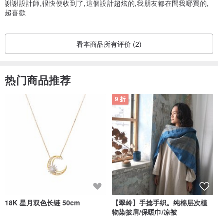
謝謝設計師,很快便收到了,這個設計超炫的,我朋友都在問我哪買的,
超喜歡
看本商品所有评价 (2)
热门商品推荐
9 折
18K 星月双色长链 50cm
【翠岭】手捻手织。纯棉层次植
物染披肩/保暖巾/凉被