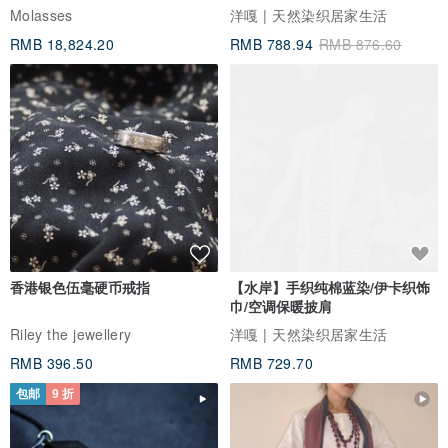
Molasses
洋嘎 | 天然染织居家生活
RMB 18,824.20
RMB 788.94
RMB 876.60
香港银色伍毫硬币戒指
【水岸】手织纯棉蓝染/伊卡织饰
巾/空调保暖披肩
Riley the jewellery
洋嘎 | 天然染织居家生活
RMB 396.50
RMB 729.70
包邮
9 折