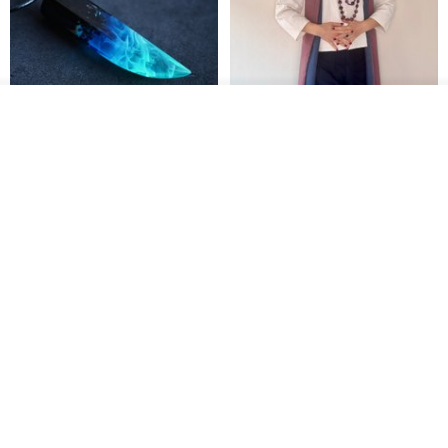
我要排队
了解品牌
木质树脂吊坠 Aurora borealis
特卖品｜麻 wool 混纺 双色长款
Glow in the Dark
草木手染披肩 靛蓝与胭脂红
HirokoJapan Hand dyed textile MOKUSA
WoodmadeWonderwood
RMB 270.36
RMB 300.40
RMB 393.60