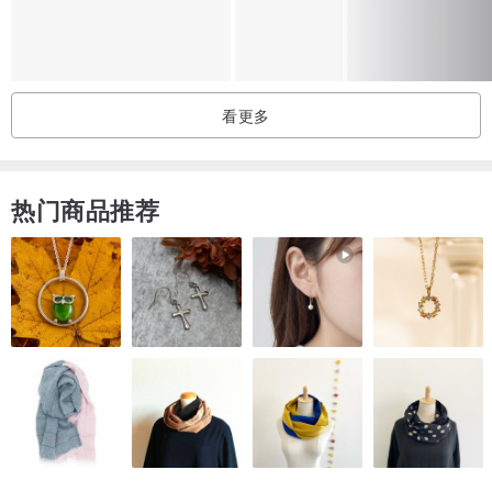
热门连载中。
/ 运费说明/
看更多
- 香港: 使用顺丰快递(货到付费) (寄送后约1~2天收到)
- 台湾: 头等空邮包裹挂号
- 其他地区: 头等空邮包裹挂号
热门商品推荐
**以上运费已包括速递员上门派送服务
/ 产地及制作/
香港 Made in Hong Kong