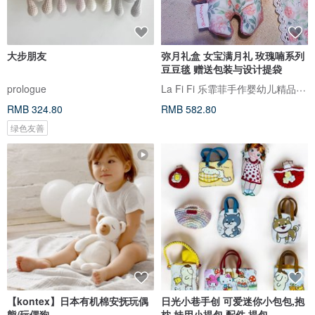
大步朋友
弥月礼盒 女宝满月礼 玫瑰喃系列
豆豆毯 赠送包装与设计提袋
La Fi Fi 乐霏菲手作婴幼儿精品 & 亲子生活
prologue
RMB 324.80
RMB 582.80
绿色友善
【kontex】日本有机棉安抚玩偶
日光小巷手创 可爱迷你小包包,抱
熊/玩偶狗
枕,娃用小提包,配件,提包