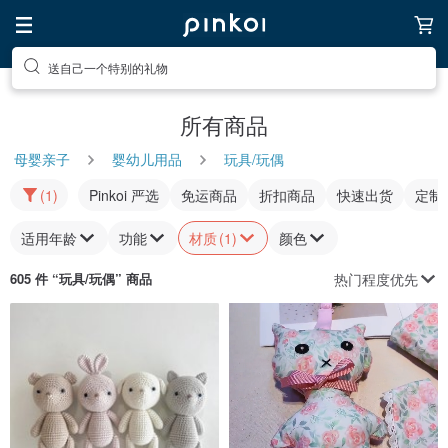
送自己一个特别的礼物
所有商品
母婴亲子
婴幼儿用品
玩具/玩偶
(1)
Pinkoi 严选
免运商品
折扣商品
快速出货
定制
适用年龄
功能
材质
(1)
颜色
热门程度优先
605 件 “
玩具/玩偶
” 商品