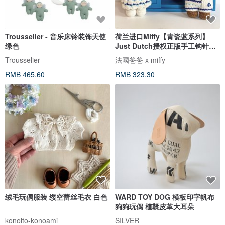
Trousselier - 音乐床铃装饰天使
荷兰进口Miffy【青瓷蓝系列】
绿色
Just Dutch授权正版手工钩针米
非兔
Trousselier
法國爸爸 x miffy
RMB 465.60
RMB 323.30
绒毛玩偶服装 缕空蕾丝毛衣 白色
WARD TOY DOG 模板印字帆布
狗狗玩偶 植鞣皮革大耳朵
konoito-konoami
SILVER