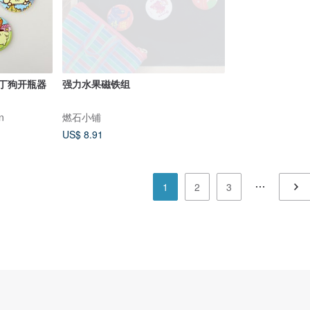
布丁狗开瓶器
强力水果磁铁组
n
燃石小铺
US$ 8.91
1
2
3