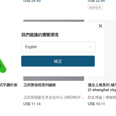
US$ 24.95
US$ 22.80
独家贩售
我們建議的瀏覽環境
確定
吸式手腕针座
卫武营场馆系列磁铁
漫步上海系列 城
计 shanghai cit
卫武营国家艺术文化中心 (WEIWUYING GIFT SHOP)
韵文博鉴 | 博物
US$ 11.14
US$ 10.11