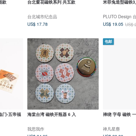
蛎款
台北窗花磁铁系列 共五款
米菲兔造型磁铁3
台北城市纪念品
PLUTO Design
US$ 17.78
US$ 19.05
US$ 
包邮
临门-五帝福
海棠台湾 磁铁开瓶器 6 入
禅绕 字母 磁铁 
我思我作
禅凡星塵