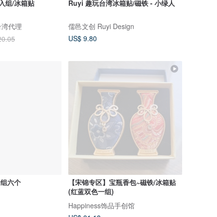
入组/冰箱贴
Ruyi 趣玩台湾冰箱贴/磁铁 - 小绿人
 台湾代理
儒邑文创 Ruyi Design
US$ 9.80
20.05
一组六个
【宋锦专区】宝瓶香包~磁铁/冰箱贴
(红蓝双色一组)
Happiness饰品手创馆