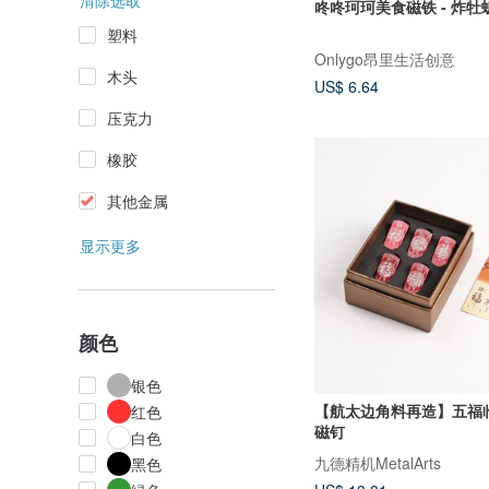
清除选取
咚咚珂珂美食磁铁 - 炸牡
塑料
Onlygo昂里生活创意
木头
US$ 6.64
压克力
橡胶
其他金属
显示更多
颜色
银色
【航太边角料再造】五福
红色
磁钉
白色
九德精机MetalArts
黑色