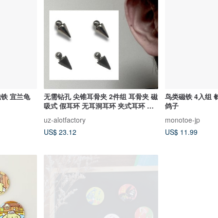
磁铁 宜兰龟
无需钻孔 尖锥耳骨夹 2件组 耳骨夹 磁
鸟类磁铁 4入组 
吸式 假耳环 无耳洞耳环 夹式耳环 辣
鸽子
妹系 量产型
uz-alotfactory
monotoe-jp
US$ 23.12
US$ 11.99