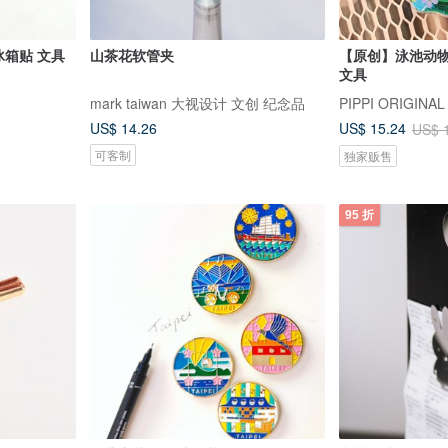
 冰箱贴 文具
山茶花软管夹
【原创】泳池动物
文具
mark taiwan 大视设计 文创 纪念品
PIPPI ORIGINAL
US$ 14.26
US$ 15.24
US$ 
可客制
独家贩售
95 折