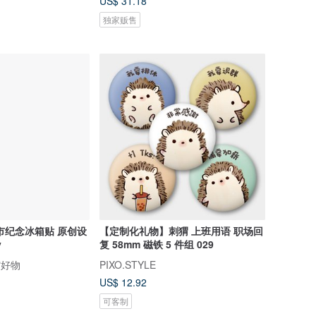
US$ 31.18
独家贩售
市纪念冰箱贴 原创设
【定制化礼物】刺猬 上班用语 职场回
y
复 58mm 磁铁 5 件组 029
馆好物
PIXO.STYLE
US$ 12.92
可客制