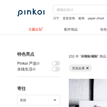
川宁
变形首饰
银饰
paper shoot
Daddy and the Muscle Academy
成人
主题企划
配件饰品
包包
特色亮点
232 件 “
冰箱贴/磁贴
” 商品
Pinkoi 严选
其他金属
永续生活
寄往
美国