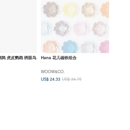
鹌鹑 虎皮鹦鹉 绣眼鸟
Hana 花儿磁铁组合
WOOW&CO.
US$ 24.33
US$ 34.75