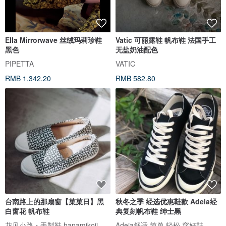
Ella Mirrorwave 丝绒玛莉珍鞋
Vatic 可丽露鞋 帆布鞋 法国手工
黑色
无盐奶油配色
PIPETTA
VATIC
RMB 1,342.20
RMB 582.80
台南路上的那扇窗【菓菓日】黑
秋冬之季 经选优惠鞋款 Adeia经
白窗花 帆布鞋
典复刻帆布鞋 绅士黑
花见小路・手製鞋 hanamikoji
Adeia舒适 简单 轻松 穿好鞋