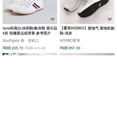
lana经典白/休闲鞋/帆布鞋 展示品
【霍革HORKO】接地气 接地机能
5折 轻微斑点或变黄 参考照片
鞋-浅灰
Southgate 南．登机口
HORKO霍革
RMB 205.70
RMB 411.40
RMB 857.00
【暗米色】最畅销的基本款手工
【霍革HORKO】接地气 接地舒适
缝制懒人鞋 不磨脚・易穿脱・宽
鞋-白色