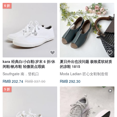
6 折
kara 经典白/小白鞋/岁末 6 折/休
夏日外出也没问题 极致柔软材质
闲鞋/帆布鞋 轻微斑点瑕疵
的凉鞋 1815
Southgate 南．登机口
Moda Ladian 匠心女鞋制造馆
RMB 202.74
RMB 337.90
RMB 292.30
5 折