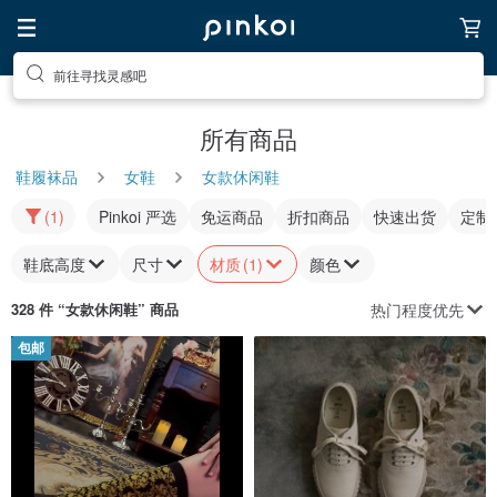
前往寻找灵感吧
所有商品
鞋履袜品
女鞋
女款休闲鞋
(1)
Pinkoi 严选
免运商品
折扣商品
快速出货
定制
鞋底高度
尺寸
材质
(1)
颜色
热门程度优先
328 件 “
女款休闲鞋
” 商品
包邮