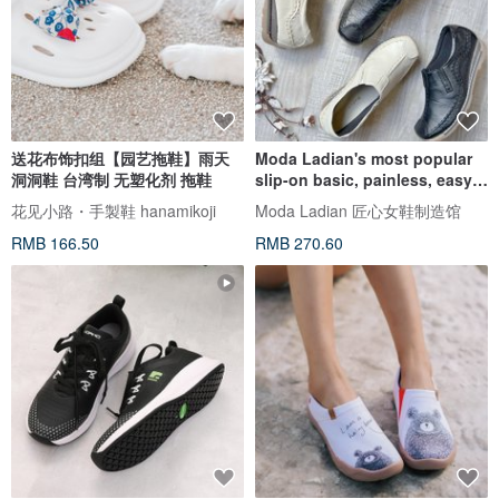
送花布饰扣组【园艺拖鞋】雨天
Moda Ladian's most popular
洞洞鞋 台湾制 无塑化剂 拖鞋
slip-on basic, painless, easy
to wear, wide 2403
花见小路・手製鞋 hanamikoji
Moda Ladian 匠心女鞋制造馆
RMB 166.50
RMB 270.60