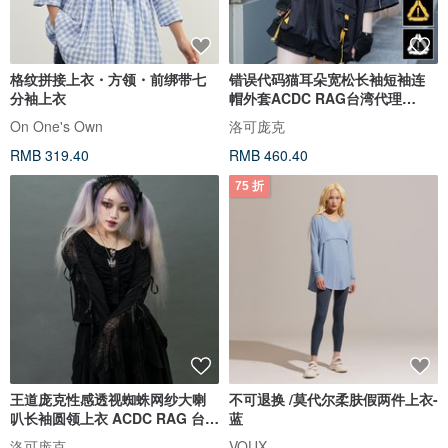
格纹拼接上衣・方领・前绑带七
错误代码猫耳朵宽松长袖短袖连
分袖上衣
帽外套ACDC RAG台湾代理
JA0593
On One's Own
洛可庞克
RMB 319.40
RMB 460.40
75 折
王道庞克性感透视蜘蛛网纱大喇
不可退换 /莫代尔柔肤假两件上衣-
叭长袖圆领上衣 ACDC RAG 台湾
蓝
JA0805
洛可庞克
VOUX