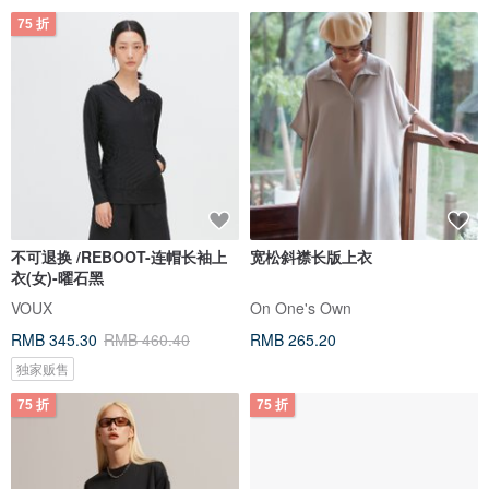
75 折
不可退换 /REBOOT-连帽长袖上
宽松斜襟长版上衣
衣(女)-曜石黑
VOUX
On One's Own
RMB 345.30
RMB 460.40
RMB 265.20
独家贩售
75 折
75 折