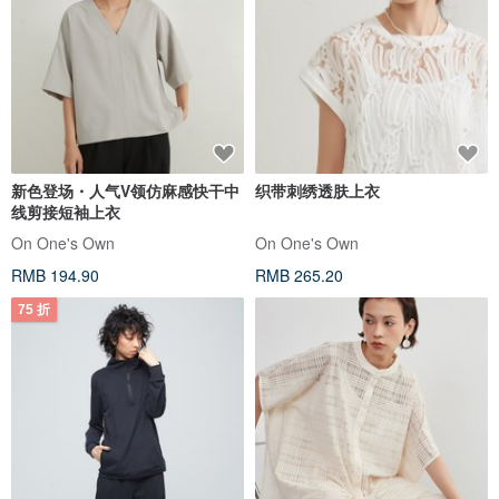
新色登场・人气V领仿麻感快干中
织带刺绣透肤上衣
线剪接短袖上衣
On One's Own
On One's Own
RMB 194.90
RMB 265.20
75 折