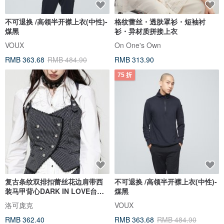
不可退换 /高领半开襟上衣(中性)-
格纹蕾丝・透肤罩衫・短袖衬
煤黑
衫・异材质拼接上衣
VOUX
On One's Own
RMB 363.68
RMB 484.90
RMB 313.90
75 折
复古条纹双排扣蕾丝花边肩带西
不可退换 /高领半开襟上衣(中性)-
装马甲背心DARK IN LOVE台湾
煤黑
VW021
洛可庞克
VOUX
RMB 362.40
RMB 363.68
RMB 484.90