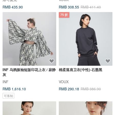
RMB 435.90
RMB 308.55
RMB 411.40
75 折
INF 乌鸦振袖短版印花上衣 / 寂静
棉柔落肩卫衣(中性)-石墨黑
灰
INF
VOUX
RMB 1,616.10
RMB 290.18
RMB 386.90
可客制