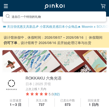
送自己一个特别的礼物
前往打造疗愈的放松生活
🎟️ 关注領优惠
文具新品
🔎 小眾风格灵感
日本小众饰品
🔥 Moomin x SOU
设计馆休假中，休假时间：2026/08/07 ~ 2026/08/16 ｜ 休假期间
仍可下单
，设计馆将于 2026/08/16 后开始处理订单与出货
ROKKAKU 六角光语
日本 | 2025 开馆
上次上线
1 天内
5.0
(82)
出货速度
关注人数
已卖出件数
回应速度
1～3 日
737
573
1 日内