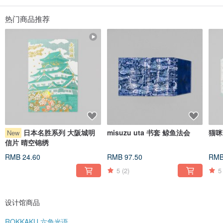
Instagram @rokkakuayako
热门商品推荐
日本名胜系列 大阪城明
misuzu uta 书套 鲸鱼法会
猫咪
New
信片 晴空锦绣
RMB 24.60
RMB 97.50
RMB
5
(2)
5
设计馆商品
ROKKAKU 六角光语