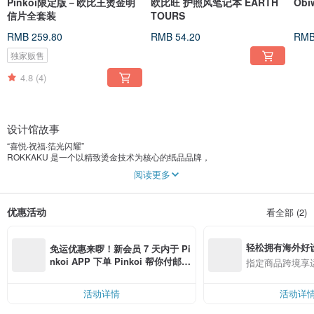
Pinkoi限定版－欧比王烫金明
欧比旺 护照风笔记本 EARTH
Ob
信片全套装
TOURS
RMB 259.80
RMB 54.20
RMB
独家贩售
4.8
(4)
设计馆故事
“喜悦·祝福·箔光闪耀”
ROKKAKU 是一个以精致烫金技术为核心的纸品品牌，
通过闪耀的金属光泽，为每一个日常时刻增添温度与色彩。
阅读更多
无论是节日的到来、特别的纪念日，
还是想对重要的人说声感谢的瞬间，
优惠活动
看全部 (2)
总有值得被记录的感动。
喜悦、祝贺、感谢——
轻松拥有海外好
这些情感透过烫金的光泽，
免运优惠来啰！新会员 7 天内于 Pi
化作细腻而闪烁的表达。
nkoi APP 下单 Pinkoi 帮你付邮
指定商品跨境享
费，满 RMB 250 最高可折邮费 R
当情感与光辉相遇，
MB 40
每一个瞬间都变得更加珍贵。
活动详情
活动详
ROKKAKU，用光影传递心意，
让美好的时刻，更加闪耀。