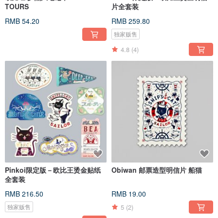
TOURS
片全套装
RMB 54.20
RMB 259.80
独家贩售
4.8
(4)
Pinkoi限定版－欧比王烫金贴纸
Obiwan 邮票造型明信片 船猫
全套装
RMB 216.50
RMB 19.00
5
(2)
独家贩售