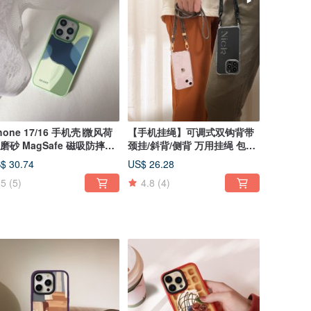
hone 17/16 手机壳∣微风荷
【手机挂绳】可调式双钩背带
 磨砂 MagSafe 磁吸防摔手
颈挂/斜背/侧背 万用挂绳 包包
壳
背带
$ 30.74
US$ 26.28
5
(5)
4.8
(4)