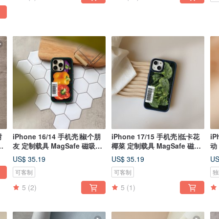
树
iPhone 16/14 手机壳∣椒个朋
iPhone 17/15 手机壳∣低卡花
iP
手
友 定制载具 MagSafe 磁吸手
椰菜 定制载具 MagSafe 磁吸
动
机壳
手机壳
机
US$ 35.19
US$ 35.19
US
可客制
可客制
独
5
(2)
5
(1)