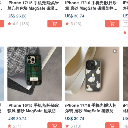
暮
iPhone 17/15 手机壳∣轻柔米
iPhone 17/16 手机壳∣秋日乐
iP
手
兰几何色块 MagSafe 磁吸手
章 磨砂 MagSafe 磁吸防摔手
寿
机壳
机壳
手
US$ 26.28
US$ 30.74
US
4.9
(186)
5
(26)
可
夏
iPhone 16/15 手机壳∣松绿寂
iPhone 17/16 手机壳∣黏人柯
iP
壳
静风 磨砂 MagSafe 磁吸防摔
尔鸭 磨砂 MagSafe 磁吸防摔
格
手机壳
手机壳
手
US$ 30.74
US$ 30.74
US
5
(1)
5
(13)
独