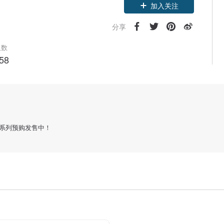
领优惠券
加入关注
分享
人数
58
 mini7系列预购发售中！