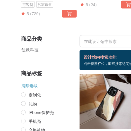
5
(24)
可客制
独家贩售
5
(729)
商品分类
创意科技
84 个商品
设计馆内搜索功能
点击搜索栏位，即可搜索这间
背绳手机壳
商品标签
清除选取
定制化
礼物
iPhone保护壳
手机壳
交换礼物