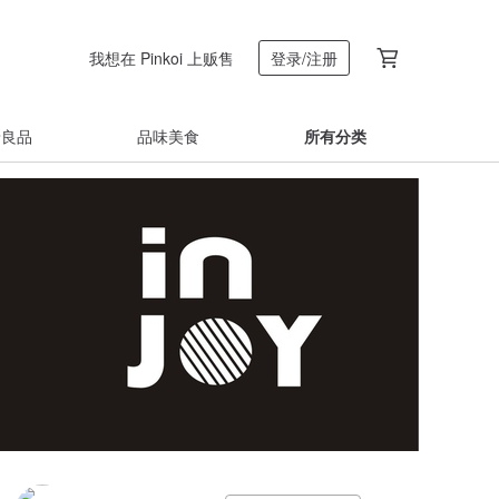
我想在 Pinkoi 上贩售
登录/注册
着良品
品味美食
所有分类