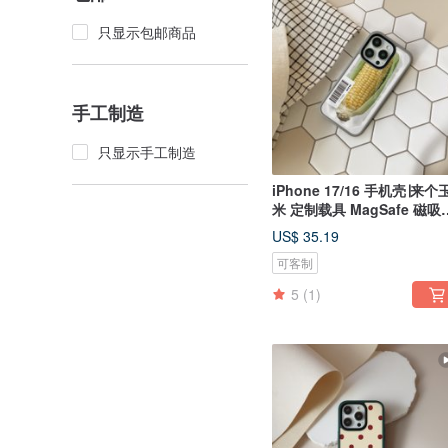
只显示包邮商品
手工制造
只显示手工制造
iPhone 17/16 手机壳∣来个
米 定制载具 MagSafe 磁吸
机壳
US$ 35.19
可客制
5
(1)