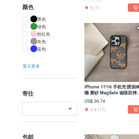
颜色
5
(1)
黑色
绿色
粉红色
灰色
蓝色
显示更多
iPhone 17/16 手机壳∣爱困
寄往
懒 磨砂 MagSafe 磁吸防摔
机壳
US$ 30.74
4.9
(17)
包邮