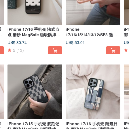
派
iPhone 17/16 手机壳∣法式点
iPhone
iP
手
点 磨砂 MagSafe 磁吸防摔手
17/16/15/14/13/12/SE3 迷人
都
机壳
小圆花 二合一防摔背绳手机壳
机
US$ 30.74
US$ 53.01
US
5
(13)
草
iPhone 17/15 手机壳∣复刻记
iPhone 17/16 手机壳∣清晨日
iP