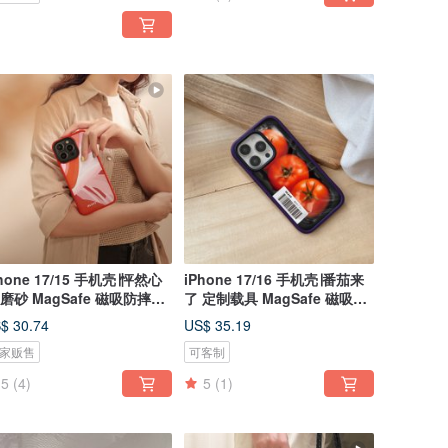
hone 17/15 手机壳∣怦然心
iPhone 17/16 手机壳∣番茄来
 磨砂 MagSafe 磁吸防摔手
了 定制载具 MagSafe 磁吸手
壳
机壳
$ 30.74
US$ 35.19
家贩售
可客制
5
(4)
5
(1)