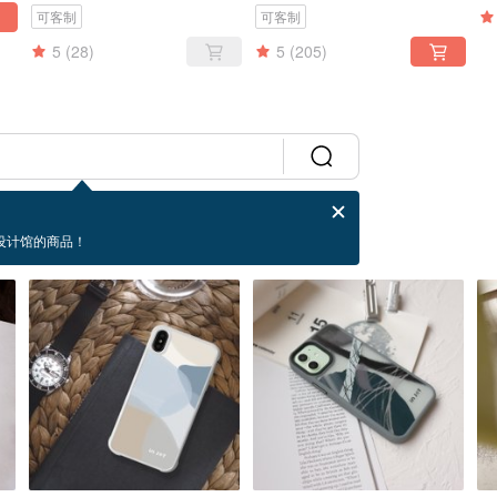
可客制
可客制
5
(28)
5
(205)
设计馆的商品！