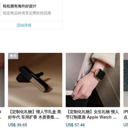
轻松拥有海外好设计
指定商品跨境享运费折抵优惠
活动详情
售完
3
【定制化礼物】情人节礼盒 美
【定制化礼物】女生礼物 情人
i
绳
好年代 车用扩香 木质香氛 车
节订制星座 Apple Watch 不
点
用香氛
锈钢表带
机
US$ 39.65
US$ 57.46
US