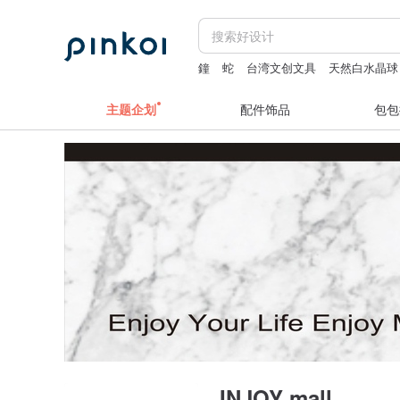
鐘
蛇
台湾文创文具
天然白水晶球
主题企划
配件饰品
包包
INJOY mall