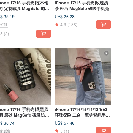
hone 17/16 手机壳∣吃不饱
iPhone 17/15 手机壳∣玫瑰奶
司 定制载具 MagSafe 磁吸
茶 轻巧 MagSafe 磁吸手机壳
机壳
$ 35.19
US$ 26.28
4.9
(138)
客制
5
(3)
hone 17/16 手机壳∣嘿黑风
iPhone 17/16/15/14/13/SE3
调 磨砂 MagSafe 磁吸防摔
环球探险 二合一双钩背绳手机
机壳
壳
$ 30.74
US$ 57.46
5
(1)
家贩售